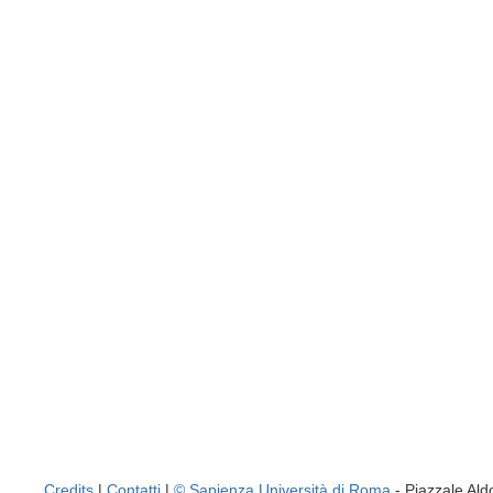
Credits
|
Contatti
|
© Sapienza Università di Roma
- Piazzale A