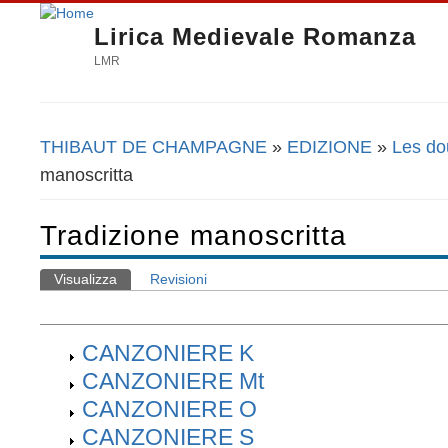
Lirica Medievale Romanza
LMR
THIBAUT DE CHAMPAGNE
»
EDIZIONE
»
Les do
Tu sei qui
manoscritta
Tradizione manoscritta
Visualizza
(scheda attiva)
Revisioni
Schede primarie
CANZONIERE K
CANZONIERE Mt
CANZONIERE O
CANZONIERE S