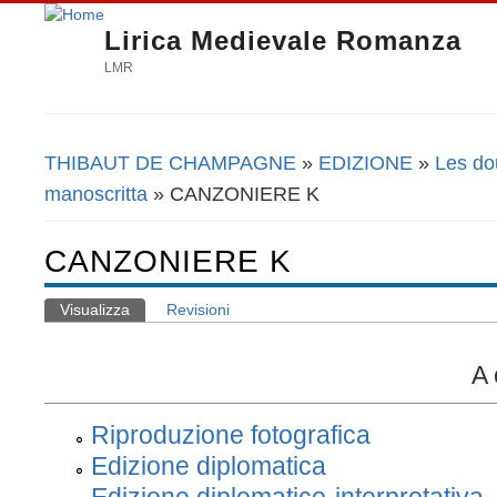
Lirica Medievale Romanza
LMR
THIBAUT DE CHAMPAGNE
»
EDIZIONE
»
Les do
Tu sei qui
manoscritta
» CANZONIERE K
CANZONIERE K
Visualizza
(scheda attiva)
Revisioni
Schede primarie
A 
Riproduzione fotografica
Edizione diplomatica