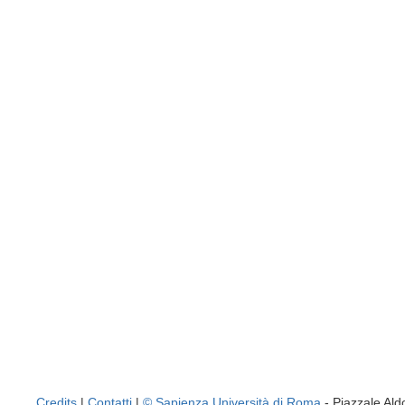
Credits
|
Contatti
|
© Sapienza Università di Roma
- Piazzale A