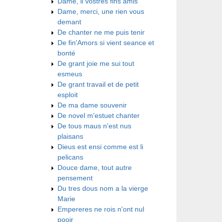
Dame, li vostres fins amis
Dame, merci, une rien vous
demant
De chanter ne me puis tenir
De fin'Amors si vient seance et
bonté
De grant joie me sui tout
esmeus
De grant travail et de petit
esploit
De ma dame souvenir
De novel m'estuet chanter
De tous maus n'est nus
plaisans
Dieus est ensi comme est li
pelicans
Douce dame, tout autre
pensement
Du tres dous nom a la vierge
Marie
Empereres ne rois n'ont nul
pooir