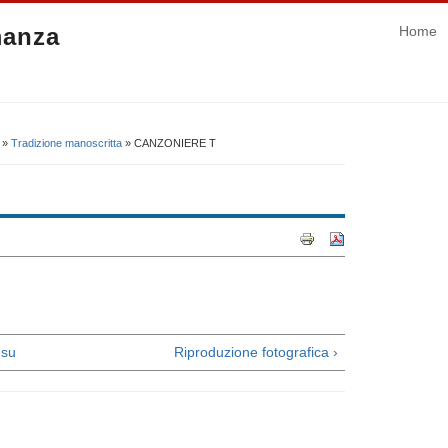
manza
Home
»
Tradizione manoscritta
» CANZONIERE T
su
Riproduzione fotografica ›