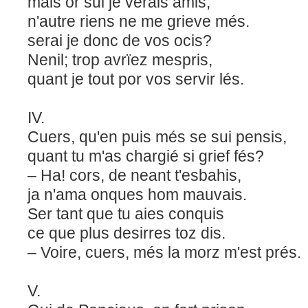
mais or sui je verais amis,
n'autre riens ne me grieve més.
serai je donc de vos ocis?
Nenil; trop avrïez mespris,
quant je tout por vos servir lés.
IV.
Cuers, qu'en puis més se sui pensis,
quant tu m'as chargié si grief fés?
– Ha! cors, de neant t'esbahis,
ja n'ama onques hom mauvais.
Ser tant que tu aies conquis
ce que plus desirres toz dis.
– Voire, cuers, més la morz m'est prés.
V.