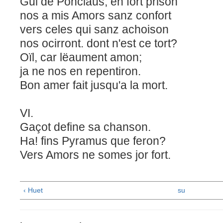
Gui de Ponciaus, en fort prison
nos a mis Amors sanz confort
vers celes qui sanz achoison
nos ocirront. dont n'est ce tort?
Oïl, car lëaument amon;
ja ne nos en repentiron.
Bon amer fait jusqu'a la mort.
VI.
Gaçot define sa chanson.
Ha! fins Pyramus que feron?
Vers Amors ne somes jor fort.
‹ Huet
su