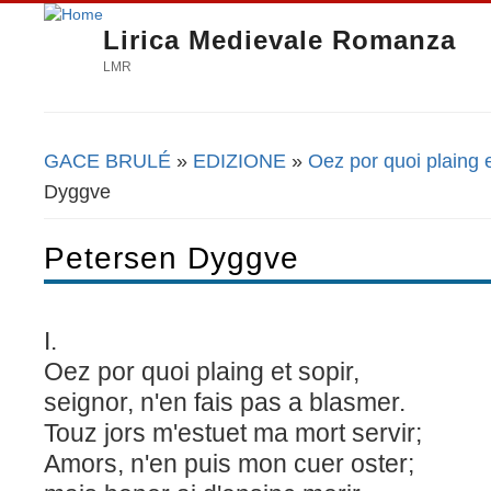
Lirica Medievale Romanza
LMR
GACE BRULÉ
»
EDIZIONE
»
Oez por quoi plaing e
Tu sei qui
Dyggve
Petersen Dyggve
I.
Oez por quoi plaing et sopir,
seignor, n'en fais pas a blasmer.
Touz jors m'estuet ma mort servir;
Amors, n'en puis mon cuer oster;