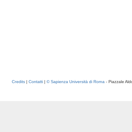
Credits
|
Contatti
|
© Sapienza Università di Roma
- Piazzale A