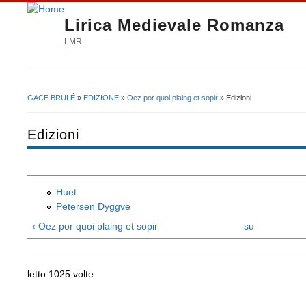
Lirica Medievale Romanza
LMR
GACE BRULÉ
»
EDIZIONE
»
Oez por quoi plaing et sopir
» Edizioni
Tu sei qui
Edizioni
Huet
Petersen Dyggve
‹ Oez por quoi plaing et sopir
su
letto 1025 volte