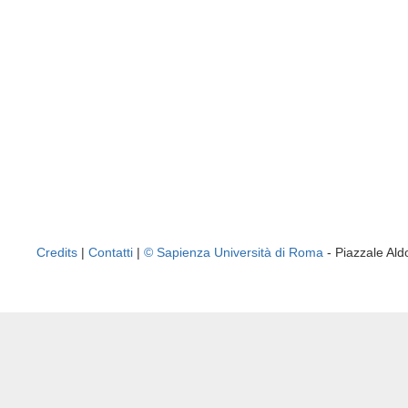
Credits
|
Contatti
|
© Sapienza Università di Roma
- Piazzale A