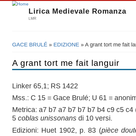
Lirica Medievale Romanza
LMR
GACE BRULÉ
»
EDIZIONE
» A grant tort me fait l
Tu sei qui
A grant tort me fait languir
Linker 65,1; RS 1422
Mss.: C 15 = Gace Brulé; U 61 = anoni
Metrica: a7 b7 a7 b7 b7 b7 b4 c9 c5 c
5
coblas unissonans
di 10 versi.
Edizioni: Huet 1902, p. 83 (
pièce dou