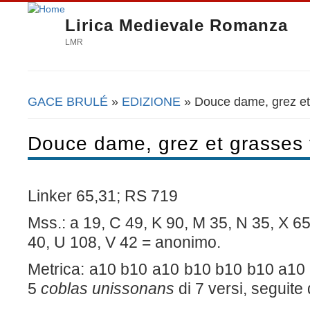
Lirica Medievale Romanza
LMR
GACE BRULÉ
»
EDIZIONE
» Douce dame, grez et
Tu sei qui
Douce dame, grez et grasses 
Linker 65,31; RS 719
Mss.: a 19, C 49, K 90, M 35, N 35, X 6
40, U 108, V 42 = anonimo.
Metrica: a10 b10 a10 b10 b10 b10 a10
5
coblas unissonans
di 7 versi, seguite