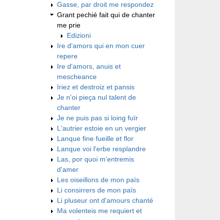
Gasse, par droit me respondez
Grant pechié fait qui de chanter
me prie
Edizioni
Ire d'amors qui en mon cuer
repere
Ire d'amors, anuis et
mescheance
Iriez et destroiz et pansis
Je n'oi pieça nul talent de
chanter
Je ne puis pas si loing fuïr
L'autrier estoie en un vergier
Lanque fine fueille et flor
Lanque voi l'erbe resplandre
Las, por quoi m'entremis
d'amer
Les oiseillons de mon païs
Li consirrers de mon païs
Li pluseur ont d'amours chanté
Ma volenteis me requiert et