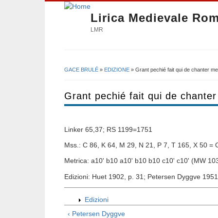
Lirica Medievale Ro
LMR
GACE BRULÉ
»
EDIZIONE
» Grant pechié fait qui de chanter me
Tu sei qui
Grant pechié fait qui de chanter
Linker 65,37; RS 1199=1751
Mss.: C 86, K 64, M 29, N 21, P 7, T 165, X 50 = 
Metrica: a10' b10 a10' b10 b10 c10' c10' (MW 10
Edizioni: Huet 1902, p. 31; Petersen Dyggve 1951
Edizioni
‹ Petersen Dyggve