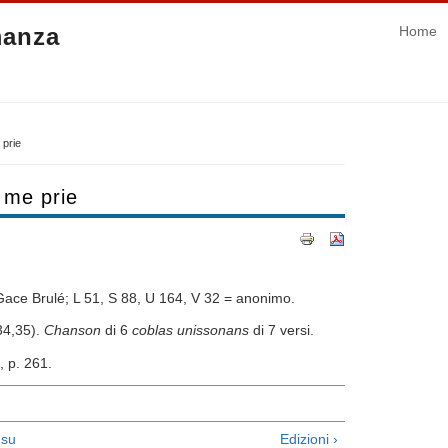
manza
Home
 prie
 me prie
Gace Brulé; L 51, S 88, U 164, V 32 = anonimo.
34,35).
Chanson
di 6
coblas unissonans
di 7 versi.
, p. 261.
su
Edizioni ›