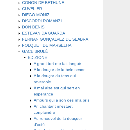
CONON DE BETHUNE
CUVELIER
DIEGO MONIZ
DISCORDI ROMANZI
DON DENIS
ESTEVAN DA GUARDA
FERNAN GONÇALVEZ DE SEABRA
FOLQUET DE MARSELHA
GACE BRULÉ
EDIZIONE
A grant tort me fait languir
A la douçor de la bele seson
A la douçor du tens qui
raverdoie
A mal aise est qui sert en
esperance
Amours qui a son oés m'a pris
An chantant m'estuet
conplaindre
Au renouvel de la douçour
d'esté