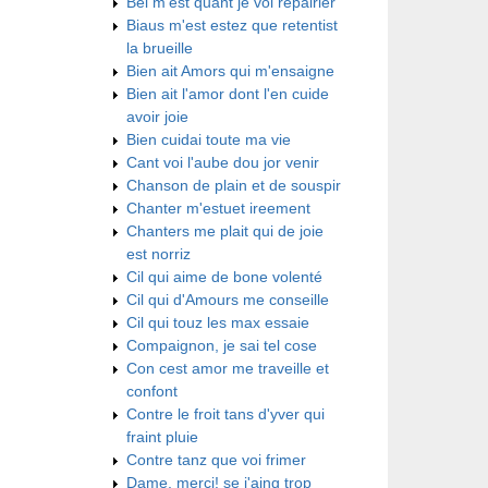
Bel m'est quant je voi repairier
Biaus m'est estez que retentist
la brueille
Bien ait Amors qui m'ensaigne
Bien ait l'amor dont l'en cuide
avoir joie
Bien cuidai toute ma vie
Cant voi l'aube dou jor venir
Chanson de plain et de souspir
Chanter m'estuet ireement
Chanters me plait qui de joie
est norriz
Cil qui aime de bone volenté
Cil qui d'Amours me conseille
Cil qui touz les max essaie
Compaignon, je sai tel cose
Con cest amor me traveille et
confont
Contre le froit tans d'yver qui
fraint pluie
Contre tanz que voi frimer
Dame, merci! se j'aing trop