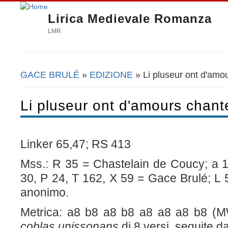
Lirica Medievale Romanza
LMR
GACE BRULÉ
»
EDIZIONE
» Li pluseur ont d'amo
Tu sei qui
Li pluseur ont d'amours chant
Linker 65,47; RS 413
Mss.: R 35 = Chastelain de Coucy; a 1
30, P 24, T 162, X 59 = Gace Brulé; L 
anonimo.
Metrica: a8 b8 a8 b8 a8 a8 a8 b8 (
coblas unissonans
di 8 versi, seguite 