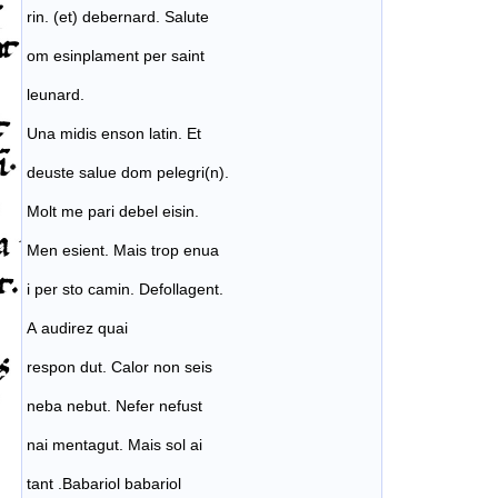
rin. (et) debernard. Salute
om esinplament per saint
leunard.
Una midis enson latin. Et
deuste salue dom pelegri(n).
Molt me pari debel eisin.
Men esient. Mais trop enua
i per sto camin. Defollagent.
A audirez quai
respon dut. Calor non seis
neba nebut. Nefer nefust
nai mentagut. Mais sol ai
tant .Babariol babariol