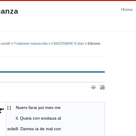
manza
Home
 sonelh
»
Tradizione manoscritta
»
CANZONIERE N (bis)
» Edizione
[.] Nuers farai poi mes me
il. Queia con eostaua al
soleill. Dames ia de mal con