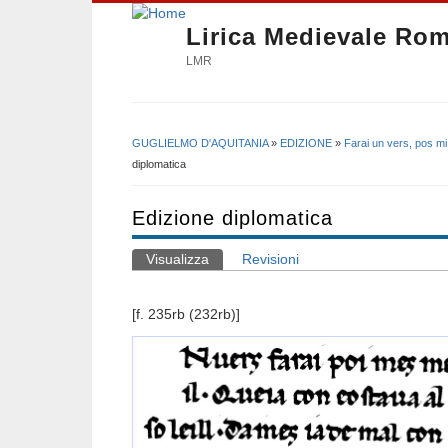
Lirica Medievale Ro
LMR
GUGLIELMO D'AQUITANIA
»
EDIZIONE
»
Farai un vers, pos mi
Tu sei qui
diplomatica
Edizione diplomatica
Visualizza
(scheda attiva)
Revisioni
Schede primarie
[f. 235rb (232rb)]