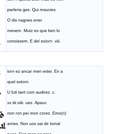
parleria ges. Qui maucies.
O dis nagnes ener
mesem. Mutz es que ben lo
conoissem. E del soiorn .viii.
iorn ez ancar men estei. En a
quel sotorn.
U futi tant com audirez .c.
xx.iiii.viiii. ues. Apauc
non ron pei mon cores. Emo(n)
arnes. Non uos sai dir lomal
eues. Con men es pres.