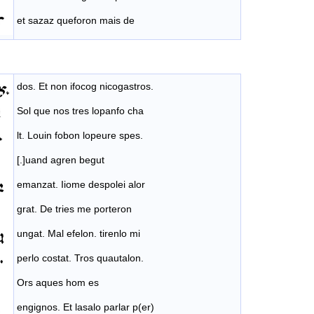
et sazaz queforon mais de
dos. Et non ifocog nicogastros.
Sol que nos tres lopanfo cha
lt. Louin fobon lopeure spes.
[.]uand agren begut
emanzat. Iiome despolei alor
grat. De tries me porteron
ungat. Mal efelon. tirenlo mi
perlo costat. Tros quautalon.
Ors aques hom es
engignos. Et lasalo parlar p(er)