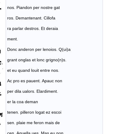
nos. Piandon per nostre gat
ros. Demantenant. Cillofa
ra parlar destros. Et deraia
ment.
Donc anderon per lenoios. Q(ui)a
grant onglas et lonc grigno(n)s.
et eu quand louit entre nos.
Ac pro es pauent. Apauc non
per dila ualors. Elardiment.
er la coa deman
tenen. pilleron logat ez escoi
sen. plaie me feron mais de
cen. Aquella ues. Mas eu non