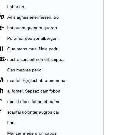
babarian.
Adis agnes enermesen. tro
bat auem quanam queren.
Poramor deu sor albergen.
Que mens muz. Neia perlui
nostre conseill non ert saipuz.
Ges mepres perlo
mantel. E(n)lechabra emmena
al fornel. Sapzaz camifobon
ebel. Lofocs fobon et eu me
scaufai uolonter augros car
bon.
Manzar mede gron capos.