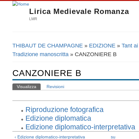
Lirica Medievale Romanza
LMR
THIBAUT DE CHAMPAGNE
»
EDIZIONE
»
Tant a
Tu sei qui
Tradizione manoscritta
» CANZONIERE B
CANZONIERE B
Visualizza
(scheda attiva)
Revisioni
Schede primarie
Riproduzione fotografica
Edizione diplomatica
Edizione diplomatico-interpretativa
‹ Edizione diplomatico-interpretativa
su