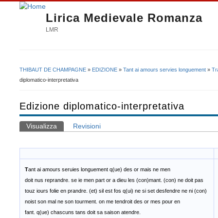
Lirica Medievale Romanza
LMR
THIBAUT DE CHAMPAGNE
»
EDIZIONE
»
Tant ai amours servies longuement
»
Tr
Tu sei qui
diplomatico-interpretativa
Edizione diplomatico-interpretativa
Visualizza
(scheda attiva)
Revisioni
Schede primarie
T
ant ai amours seruies longuement q(ue) des or mais ne men
doit nus reprandre. se ie men part or a dieu les (con)mant. (con) ne doit pas
touz iours folie en prandre. (et) sil est fos q(ui) ne si set desfendre ne ni (con)
noist son mal ne son tourment. on me tendroit des or mes pour en
fant. q(ue) chascuns tans doit sa saison atendre.