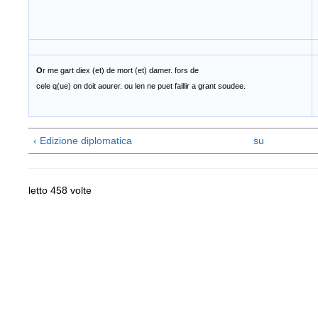
O
r me gart diex (et) de mort (et) damer. fors de
cele q(ue) on doit aourer. ou len ne puet faillir a grant soudee.
‹ Edizione diplomatica
su
letto 458 volte