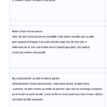
ti. meillour raison ne quier a ma partie.
A
utre chose ne ma amors
meri. de tant (con) iai este en sa baillie. mais b(ie)n ma diex par sa pitie
gari. qua(n)t eschapez li sui sanz perdre mais onc de mes ielz si
belle eure ne ui. sen cuit ie faire ancor mai(n)t geu parti. (et) mai(n)t
sonet (et) mainte re(n)uerdie.
A
u co(n)mencier se doit on bie(n) garder.
dentreprandre chose desmesuree. mais bone amour ne laist home
a penser. ne bien choisir ou meite sa pensee. plus tost en estrange (con)tree.
ou il ne pot ne uenir ne aler. (con) ne fet ce (con) puet touz iours trouer. ai(n)si
est b(ie)n la folie esprouee.