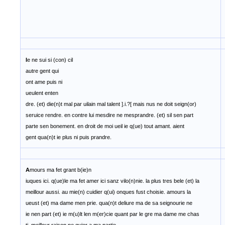
I
e ne sui si (con) cil
autre gent qui
ont ame puis ni
ueulent enten
dre. (et) die(n)t mal par uilain mal talent ].i.?[ mais nus ne doit seign(or)
seruice rendre. en contre lui mesdire ne mesprandre. (et) sil sen part
parte sen bonement. en droit de moi ueil ie q(ue) tout amant. aient
gent qua(n)t ie plus ni puis prandre.
A
mours ma fet grant b(ie)n
iuques ici. q(ue)le ma fet amer ici sanz vilo(n)nie. la plus tres bele (et) la
meillour aussi. au mie(n) cuidier q(ui) onques fust choisie. amours la
ueust (et) ma dame men prie. qua(n)t deliure ma de sa seignourie ne
ie nen part (et) ie m(u)lt len m(er)cie quant par le gre ma dame me chas