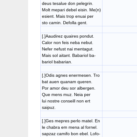
deus tesalue don pelegrin.
Molt mepari debel eisin. Me(n)
esient. Mais trop enuai per
sto camin. Defolla gent.
[.]Aaudirez quaires pondut.
Calor non feis neba nebut.
Nefer nefust nai mentagut.
Mais sol aitant. Babariol ba-
bariol babarian.
[.]Odis agnes enermesen. Tro
bat auen quanam queren.
Por amor deu sor albergen.
Que mens muz. Neia per
lui nostre conseill non ert
saipuz.
[.]Ges mepres perlo matel. En
le chabra em mena al fornel.
sapzaz camifo bon ebel. Lofo-