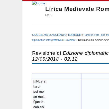
Lirica Medievale Ro
LMR
GUGLIELMO D'AQUITANIA
»
EDIZIONE
»
Farai un vers, pos mi
Tu sei qui
diplomatico-interpretativa
»
Revisioni
» Revisione di
Edizione dipl
Revisione di
Edizione diplomatic
12/09/2018 - 02:12
[.]Nuers
farai
poi me
se meil.
Que ia
con eo