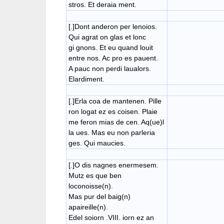
stros. Et deraia ment.
[.]Dont anderon per lenoios.
Qui agrat on glas et lonc
​gi gnons. Et eu quand louit
entre nos. Ac pro es pauent.
A pauc non perdi laualors.
Elardiment.
[.]Erla coa de mantenen. Pille
​ron logat ez es coisen. Plaie
​me feron mias de cen. Aq(ue)l
la ues. Mas eu non parleria
​ges. Qui maucies.
[.]O dis nagnes enermesem.
Mutz es que ben
loconoisse(n).
Mas pur del baig(n)
apaireille(n).
Edel soiorn .VIII. iorn ez an