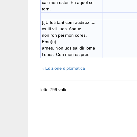
car men estei. En aquel so
torn.
[.]U futi tant com audirez .c.
xx.iiii.viii. ues. Apauc
non ron pei mon cores.
Emo(n)
arnes. Non uos sai dir loma
l eues. Con men es pres.
‹ Edizione diplomatica
letto 799 volte