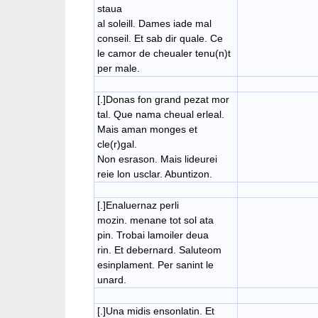
staua
​al soleill. Dames iade mal
conseil. Et sab dir quale. Ce
le camor de cheualer tenu(n)t
per male.
[.]Donas fon grand pezat mor
tal. Que nama cheual erleal.
Mais aman monges et
cle(r)gal.
Non esrason. Mais lideurei
​reie lon usclar. Abuntizon.
[.]Enaluernaz perli
mozin. menane tot sol ata
pin. Trobai lamoiler deua
​rin. Et debernard. Saluteom
esinplament. Per sanint le
unard.
[.]Una midis ensonlatin. Et