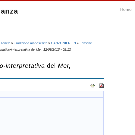
manza
Home
 sonelh
»
Tradizione manoscritta
»
CANZONIERE N
»
Edizione
omatico-interpretativa
del
Mer, 12/09/2018 - 02:12
o-interpretativa
del
Mer,