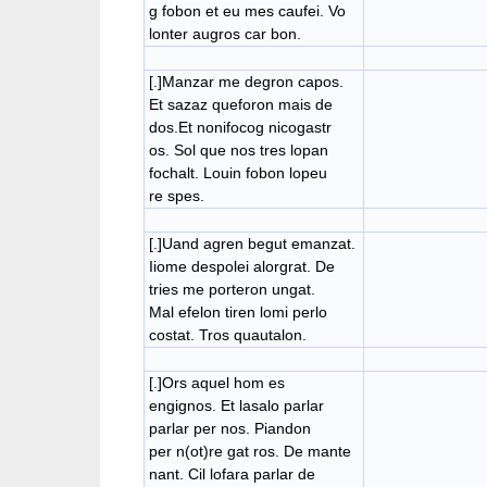
g fobon et eu mes caufei. Vo
lonter augros car bon.
[.]Manzar me degron capos.
Et sazaz queforon mais de
dos.Et nonifocog nicogastr
os. Sol que nos tres lopan
fochalt. Louin fobon lopeu
re spes.
[.]Uand agren begut emanzat.
Iiome despolei alorgrat. De
tries me porteron ungat.
Mal efelon tiren lomi perlo
costat. Tros quautalon.
[.]Ors aquel hom es
engignos. Et lasalo parlar
parlar per nos. Piandon
per n(ot)re gat ros. De mante
​nant. Cil lofara parlar de