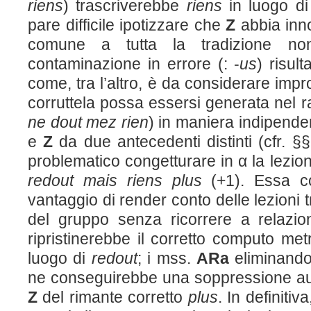
riens
) trascriverebbe
riens
in luogo d
pare difficile ipotizzare che
Z
abbia inno
comune a tutta la tradizione 
contaminazione in errore (: -
us
) risul
come, tra l’altro, è da considerare im
corruttela possa essersi generata nel 
ne dout mez rien
) in maniera indipend
e
Z
da due antecedenti distinti (cfr. §§
problematico congetturare in α la lezi
redout mais riens plus
(+1). Essa co
vantaggio di render conto delle lezioni tr
del gruppo senza ricorrere a relazion
ripristinerebbe il corretto computo me
luogo di
redout
; i mss.
ARa
eliminand
ne conseguirebbe una soppressione a
Z
del rimante corretto
plus
. In definiti