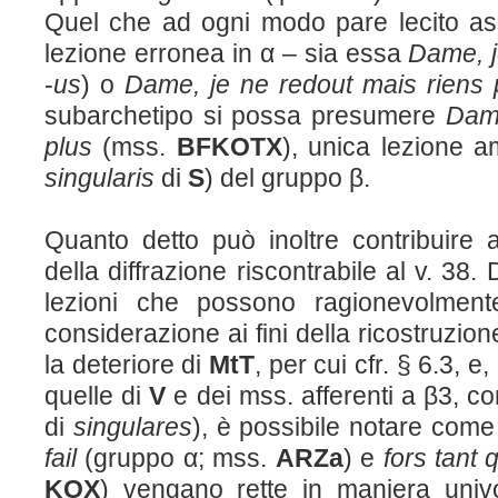
Quel che ad ogni modo pare lecito ass
lezione erronea in α – sia essa
Dame, j
-
us
) o
Dame, je ne redout mais riens 
subarchetipo si possa presumere
Dame
plus
(mss.
BFKOTX
), unica lezione am
singularis
di
S
) del gruppo β.
Quanto detto può inoltre contribuire a
della diffrazione riscontrabile al v. 38.
lezioni che possono ragionevolmen
considerazione ai fini della ricostruzione
la deteriore di
M
t
T
, per cui cfr. § 6.3, 
quelle di
V
e dei mss. afferenti a β3, c
di
singulares
), è possibile notare come 
fail
(gruppo α; mss.
ARZa
) e
fors tant 
KOX
) vengano rette in maniera univo