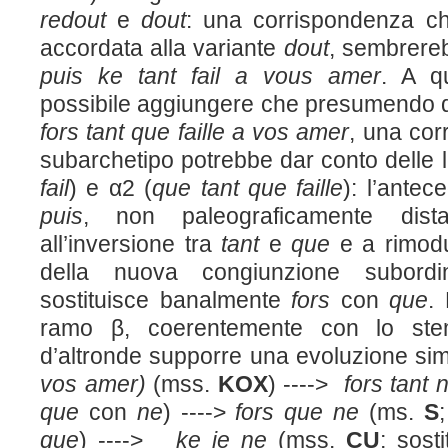
redout
e
dout
: una corrispondenza che,
accordata alla variante
dout
, sembrerebb
puis ke tant fail
a vous amer
. A q
possibile aggiungere che presumendo d’
fors tant que faille a vos amer
, una cor
subarchetipo potrebbe dar conto delle l
fail
) e α2 (
que tant que faille
): l’antec
puis
, non paleograficamente dist
all’inversione tra
tant
e
que
e a rimodu
della nuova congiunzione subord
sostituisce banalmente
fors
con
que
.
ramo β, coerentemente con lo ste
d’altronde supporre una evoluzione sim
vos amer)
(mss.
KOX
) ---->
fors tant
que
con
ne
) ---->
fors que ne
(ms.
S
que
) ---->
ke je ne
(mss.
CU
; sost