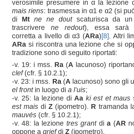
verosimile presumere in α la lezione 
mais riens
: trasmessa in α1 e α2 (si pu
di
M
t
ne ne dout
scaturisca da un
trascrivere
ne redout
), essa sarà 
corretta a livello di α3 (
ARa
)
[8]
. Altri l
ARa
si riscontra una lezione che si o
tradizione sono di seguito riportati:
-v. 19: i mss.
Ra
(
A
lacunoso) riporta
clef
(cfr. § 10.2.1);
-v. 23: i mss.
Ra
(
A
lacunoso) sono gli un
el front
in luogo di
a l’uis
;
-v. 25: la lezione di
Aa
ki est et maus
s
est mais
di
Z
(ipometro).
R
tramanda 
mauvés
(cfr. § 10.2.1);
-v. 48: la lezione
tres grant
di
a
(
AR
no
oppone a
grief
di
Z
(ipometro).