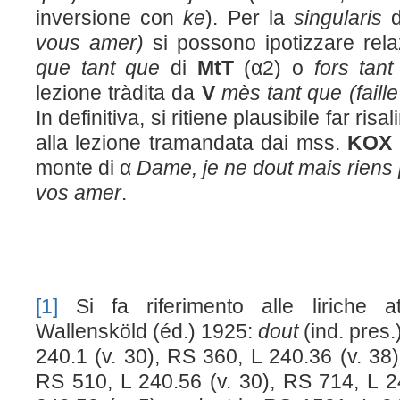
inversione con
ke
). Per la
singularis
d
vous amer)
si possono ipotizzare rel
que tant que
di
M
t
T
(α2) o
fors tan
lezione tràdita da
V
mès tant que
(fail
In definitiva, si ritiene plausibile far risal
alla lezione tramandata dai mss.
KOX
monte di α
Dame, je ne dout mais riens 
vos amer
.
[1]
Si fa riferimento alle liriche at
Wallensköld (éd.) 1925:
dout
(ind. pres.
240.1 (v. 30), RS 360, L 240.36 (v. 38)
RS 510, L 240.56 (v. 30), RS 714, L 2