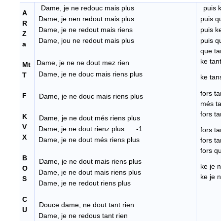
Dame, je ne redouc mais plus
puis 
A
Dame, je nen redout mais plus
puis qu
R
Dame, je ne redout mais riens
puis ke
Z
Dame, jou ne redout mais plus
puis qu
a
que ta
ke tant
Dame, je ne ne dout mez rien
Mt
Dame, je ne douc mais riens plus
T
ke tans
fors ta
F
Dame, je ne douc mais riens plus
més tan
fors ta
K
Dame, je ne dout més riens plus
V
Dame, je ne dout rienz plus -1
fors ta
X
Dame, je ne dout més riens plus
fors ta
fors qu
B
Dame, je ne dout mais riens plus
ke je n
O
Dame, je ne dout mais riens plus
ke je n
S
Dame, je ne redout riens plus
C
Douce dame, ne dout tant rien
U
Dame, je ne redous tant rien