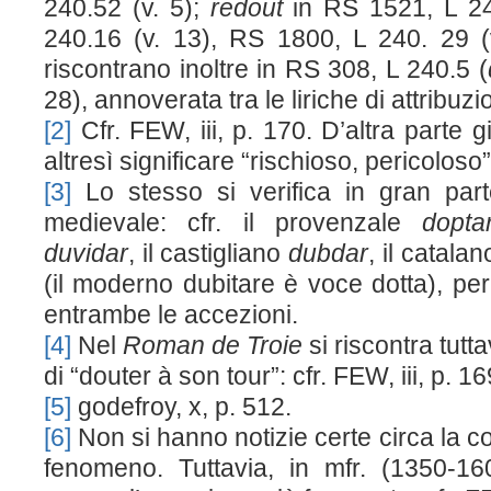
240.52 (v. 5);
redout
in RS 1521, L 24
240.16 (v. 13), RS 1800, L 240. 29 (
riscontrano inoltre in RS 308, L 240.5 (
28), annoverata tra le liriche di attribu
[2]
Cfr. FEW, iii, p. 170. D’altra parte 
altresì significare “rischioso, pericoloso”
[3]
Lo stesso si verifica in gran par
medievale: cfr. il provenzale
dopta
duvidar
, il castigliano
dubdar
, il catala
(il moderno dubitare è voce dotta), per 
entrambe le accezioni.
[4]
Nel
Roman de Troie
si riscontra tutt
di “douter à son tour”: cfr. FEW, iii, p. 16
[5]
godefroy, x, p. 512.
[6]
Non si hanno notizie certe circa la c
fenomeno. Tuttavia, in mfr. (1350-160