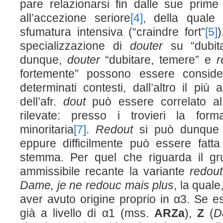
pare relazionarsi fin dalle sue prime
all’accezione seriore
[4]
, della quale
sfumatura intensiva (“craindre fort”
[5]
)
specializzazione di
douter
su “dubit
dunque,
douter
“dubitare, temere” e
r
fortemente” possono essere consider
determinati contesti, dall’altro il pi
dell’afr.
dout
può essere correlato a
rilevate: presso i trovieri la fo
minoritaria
[7]
.
Redout
si può dunque 
eppure difficilmente può essere fatta 
stemma. Per quel che riguarda il gr
ammissibile recante la variante
redou
Dame, je ne redouc mais plus
, la quale
aver avuto origine proprio in α3. Se e
già a livello di α1 (mss.
ARZa
),
Z
(
D