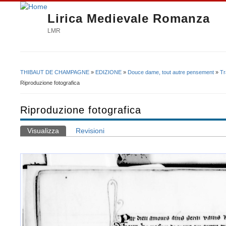
Lirica Medievale Romanza
LMR
THIBAUT DE CHAMPAGNE
»
EDIZIONE
»
Douce dame, tout autre pensement
»
Tr
Tu sei qui
Riproduzione fotografica
Riproduzione fotografica
Visualizza
(scheda attiva)
Revisioni
Schede primarie