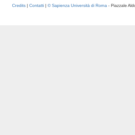
Credits
|
Contatti
|
© Sapienza Università di Roma
- Piazzale A