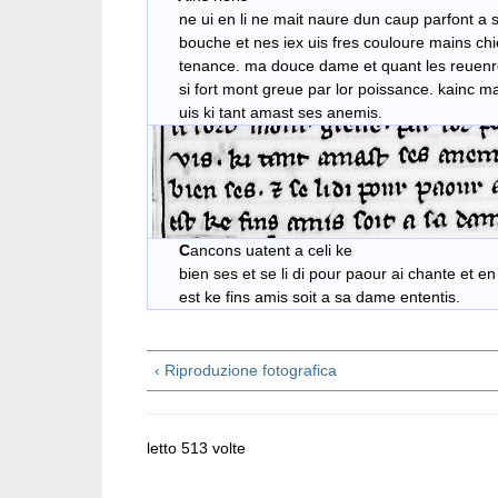
ne ui en li ne mait naure dun caup parfont a si
bouche et nes iex uis fres couloure mains chief
tenance. ma douce dame et quant les reuenr
si fort mont greue par lor poissance. kainc ma
uis ki tant amast ses anemis.
C
ancons uatent a celi ke
bien ses et se li di pour paour ai chante et en
est ke fins amis soit a sa dame ententis.
‹ Riproduzione fotografica
letto 513 volte