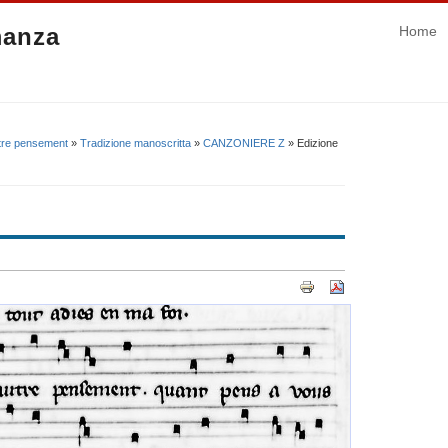
manza
Home
tre pensement
»
Tradizione manoscritta
»
CANZONIERE Z
» Edizione