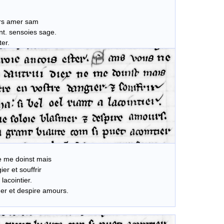
nrs amer sam
t. sensoies sage.
er.
 me doinst mais
r et souffrir
lacointier.
er et despire amours.