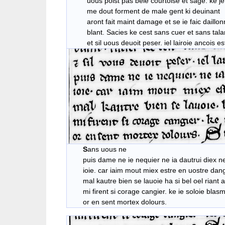
uous poist pas bele courtoise et sage. ke je
me dout forment de male gent ki deuinant
aront fait maint damage et se ie faic daillo
blant. Sacies ke cest sans cuer et sans talan
et sil uous deuoit peser. iel lairoie ancois est
S
ans uous ne
puis dame ne ie nequier ne ia dautrui diex ne
ioie. car iaim mout miex estre en uostre dangie
mal kautre bien se lauoie ha si bel oel riant a 
mi firent si corage cangier. ke ie soloie blasm
or en sent mortex dolours.