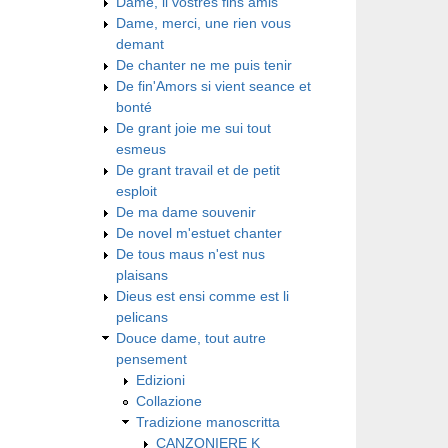
Dame, li vostres fins amis
Dame, merci, une rien vous
demant
De chanter ne me puis tenir
De fin'Amors si vient seance et
bonté
De grant joie me sui tout
esmeus
De grant travail et de petit
esploit
De ma dame souvenir
De novel m'estuet chanter
De tous maus n'est nus
plaisans
Dieus est ensi comme est li
pelicans
Douce dame, tout autre
pensement
Edizioni
Collazione
Tradizione manoscritta
CANZONIERE K