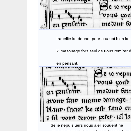
trauellie ke deuant pour cou uoi bien ke ga
ki masouage fors seul de uous remirer des
en pensant.
S
e ie nepuis uers uous aler souuent ne