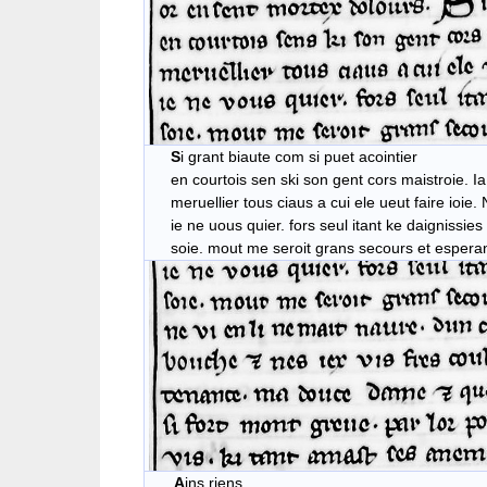
S
i grant biaute com si puet acointier
en courtois sen ski son gent cors maistroie. Ia li
meruellier tous ciaus a cui ele ueut faire ioie.
ie ne uous quier. fors seul itant ke daignissies 
soie. mout me seroit grans secours et esper
A
ins riens