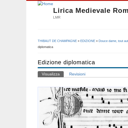
Lirica Medievale Ro
LMR
THIBAUT DE CHAMPAGNE
»
EDIZIONE
»
Douce dame, tout au
Tu sei qui
diplomatica
Edizione diplomatica
Visualizza
(scheda attiva)
Revisioni
Schede primarie