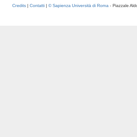
Credits
|
Contatti
|
© Sapienza Università di Roma
- Piazzale A