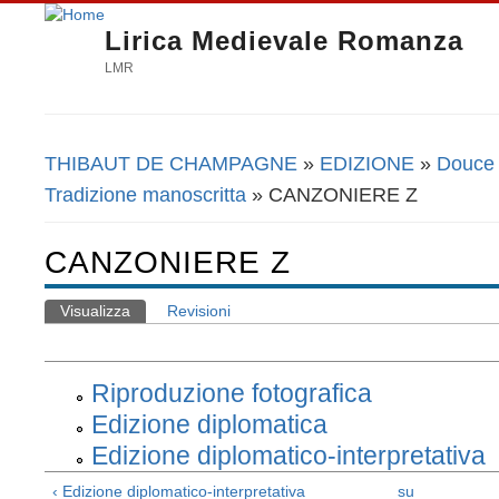
Lirica Medievale Romanza
LMR
THIBAUT DE CHAMPAGNE
»
EDIZIONE
»
Douce 
Tu sei qui
Tradizione manoscritta
» CANZONIERE Z
CANZONIERE Z
Visualizza
(scheda attiva)
Revisioni
Schede primarie
Riproduzione fotografica
Edizione diplomatica
Edizione diplomatico-interpretativa
‹ Edizione diplomatico-interpretativa
su