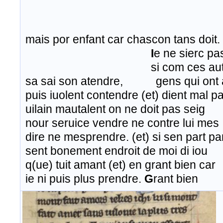
mais por enfant car chascon tans doit.
I
e ne sierc pa
si com ces autr
sa sai son atendre, gens qui ont
puis iuolent contendre (et) dient mal p
uilain mautalent on ne doit pas seig
nour seruice vendre ne contre lui mes
dire ne mesprendre. (et) si sen part p
sent bonement endroit de moi di iou
q(ue) tuit amant (et) en grant bien car
ie ni puis plus prendre.
G
rant bien