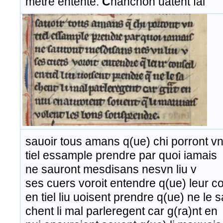
metre entente.
C
hanchon uatent fai
sauoir tous amans q(ue) chi porront v
tiel essample prendre par quoi iamais
ne sauront mesdisans nesvn liu v
ses cuers voroit entendre q(ue) leur co
en tiel liu uoisent prendre q(ue) ne le s
chent li mal parleregent car g(ra)nt en