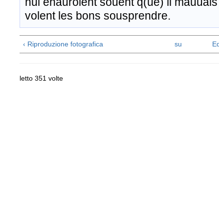
nui enauroient souent q(ue) li mauuais
volent les bons sousprendre.
‹ Riproduzione fotografica
su
Ed
letto 351 volte