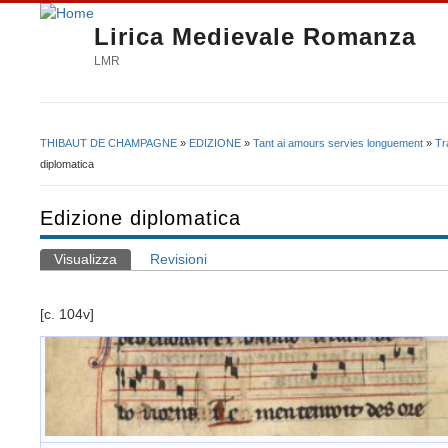
Lirica Medievale Romanza
LMR
THIBAUT DE CHAMPAGNE
»
EDIZIONE
»
Tant ai amours servies longuement
»
Tr
Tu sei qui
diplomatica
Edizione diplomatica
Visualizza
(scheda attiva)
Revisioni
Schede primarie
[c. 104v]