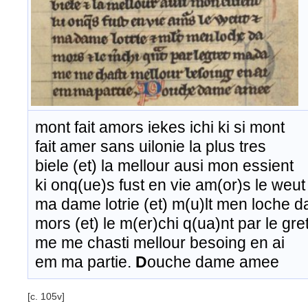
mont fait amors iekes ichi ki si mont
fait amer sans uilonie la plus tres
biele (et) la mellour ausi mon essient
ki onq(ue)s fust en vie am(or)s le weut 
ma dame lotrie (et) m(u)lt men loche d
mors (et) le m(er)chi q(ua)nt par le gr
me me chasti mellour besoing en ai
em ma partie.
D
ouche dame amee
[c. 105v]