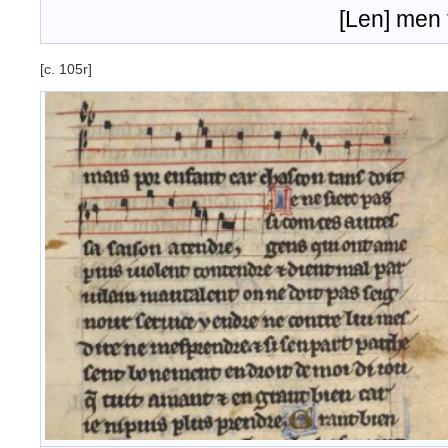
[Len] men tenroit 
[c. 105r]