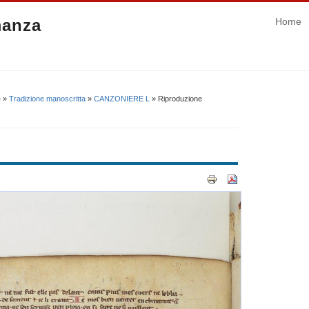
manza
Home
e
»
Tradizione manoscritta
»
CANZONIERE L
» Riproduzione