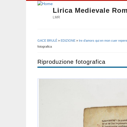
Lirica Medievale Ro
LMR
GACE BRULÉ
»
EDIZIONE
»
Ire d'amors qui en mon cuer reper
Tu sei qui
fotografica
Riproduzione fotografica