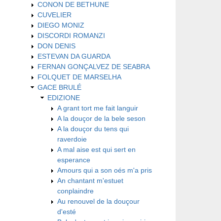
CONON DE BETHUNE
CUVELIER
DIEGO MONIZ
DISCORDI ROMANZI
DON DENIS
ESTEVAN DA GUARDA
FERNAN GONÇALVEZ DE SEABRA
FOLQUET DE MARSELHA
GACE BRULÉ
EDIZIONE
A grant tort me fait languir
A la douçor de la bele seson
A la douçor du tens qui
raverdoie
A mal aise est qui sert en
esperance
Amours qui a son oés m'a pris
An chantant m'estuet
conplaindre
Au renouvel de la douçour
d'esté