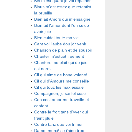
Bel m'est quant je voi repairier
Biaus m'est estez que retentist
la brueille
Bien ait Amors qui m'ensaigne
Bien ait l'amor dont l'en cuide
avoir joie
Bien cuidai toute ma vie
Cant voi l'aube dou jor venir
Chanson de plain et de souspir
Chanter m'estuet ireement
Chanters me plait qui de joie
est norriz
Cil qui aime de bone volenté
Cil qui d'Amours me conseille
Cil qui touz les max essaie
Compaignon, je sai tel cose
Con cest amor me traveille et
confont
Contre le froit tans d'yver qui
fraint pluie
Contre tanz que voi frimer
Dame, merci! se j'aing trop