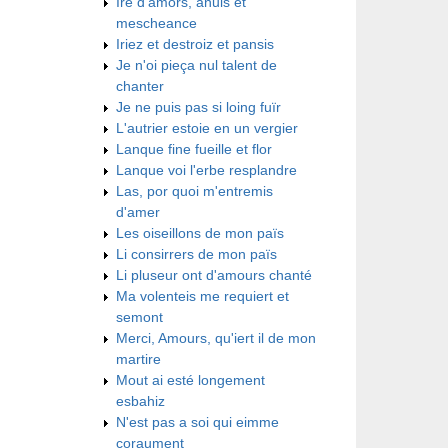
Ire d'amors, anuis et
mescheance
Iriez et destroiz et pansis
Je n'oi pieça nul talent de
chanter
Je ne puis pas si loing fuïr
L'autrier estoie en un vergier
Lanque fine fueille et flor
Lanque voi l'erbe resplandre
Las, por quoi m'entremis
d'amer
Les oiseillons de mon païs
Li consirrers de mon païs
Li pluseur ont d'amours chanté
Ma volenteis me requiert et
semont
Merci, Amours, qu'iert il de mon
martire
Mout ai esté longement
esbahiz
N'est pas a soi qui eimme
coraument