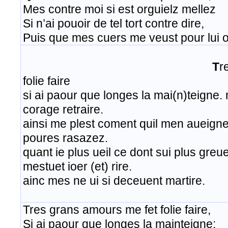
Mes contre moi si est orguielz mellez
Si n’ai pouoir de tel tort contre dire,
Puis que mes cuers me veust pour lui o
T
r
folie faire
si ai paour que longes la mai(n)teigne.
corage retraire.
ainsi me plest coment quil men aueigne. 
poures rasazez.
quant ie plus ueil ce dont sui plus greue
mestuet ioer (et) rire.
ainc mes ne ui si deceuent martire. ​
​Tres grans amours me fet folie faire,
Si ai paour que longes la mainteigne;