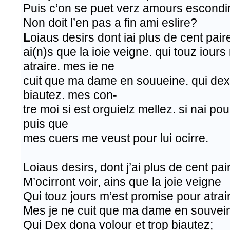
Puis c’on se puet verz amours escondi
Non doit l’en pas a fin ami eslire?
L
oiaus desirs dont iai plus de cent pair
ai(n)s que la ioie veigne. qui touz iour
atraire. mes ie ne
cuit que ma dame en souueine. qui dex 
biautez. mes con-
tre moi si est orguielz mellez. si nai pouo
puis que
mes cuers me veust pour lui ocirre​.
​Loiaus desirs, dont j’ai plus de cent pai
M’ocirront voir, ains que la joie veigne
Qui touz jours m’est promise pour atrai
Mes je ne cuit que ma dame en souvei
Qui Dex dona volour et trop biautez;