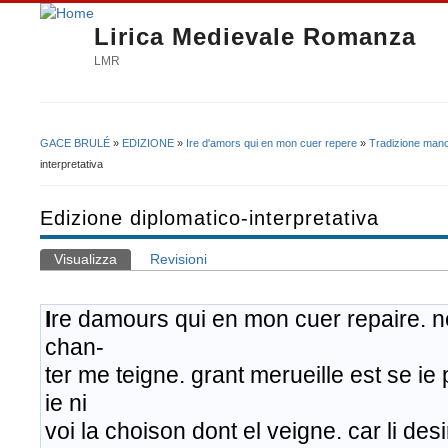
Lirica Medievale Romanza
LMR
GACE BRULÉ
»
EDIZIONE
»
Ire d'amors qui en mon cuer repere
»
Tradizione mano
Tu sei qui
interpretativa
Edizione diplomatico-interpretativa
Visualizza
(scheda attiva)
Revisioni
Schede primarie
I
re damours qui en mon cuer repaire. n
chan-
ter me teigne. grant merueille est se ie
ie ni
voi la choison dont el veigne. car li des