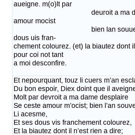
aueigne. m(o)lt par
deuroit a ma dame desp
amour mocist
bien lan souueine li ac
dous uis fran-
chement colourez. (et) la biautez dont il
pour coi not tant
a moi desconfire. ​
​Et nepourquant, touz li cuers m’an escl
Du bon espoir, Diex doint que il aveign
Molt par devroit a ma dame desplaire
Se ceste amour m’ocist; bien l’an souve
Li acesme,
Et ses dous vis franchement colourez,
Et la biautez dont il n’est rien a dire;