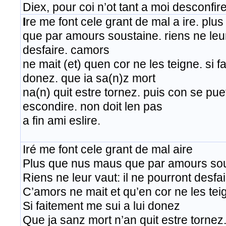
Diex, pour coi n’ot tant a moi desconfir
I
re me font cele grant de mal a ire. pl
que par amours soustaine. riens ne leur
desfaire. camors
ne mait (et) quen cor ne les teigne. si f
donez. que ia sa(n)z mort
na(n) quit estre tornez. puis con se pu
escondire. non doit len pas
a fin ami eslire.​
Iré me font cele grant de mal aire
Plus que nus maus que par amours sou
Riens ne leur vaut: il ne pourront desfa
C’amors ne mait et qu’en cor ne les tei
Si faitement me sui a lui donez
Que ja sanz mort n’an quit estre tornez