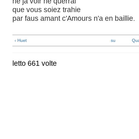
ne ja voir ne querrai
que vous soiez trahie
par faus amant c'Amours n'a en baillie.
‹ Huet
su
Qua
letto 661 volte