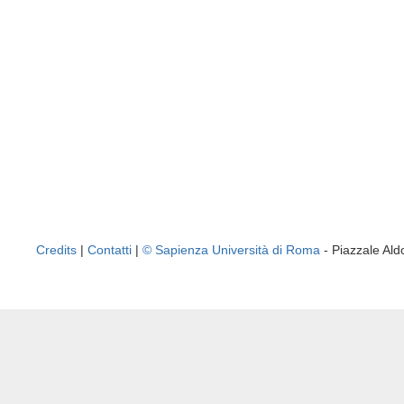
Credits
|
Contatti
|
© Sapienza Università di Roma
- Piazzale A