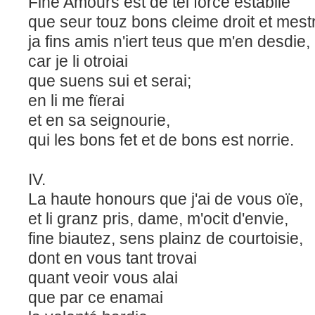
Fine Amours est de tel force establie
que seur touz bons cleime droit et mestr
ja fins amis n'iert teus que m'en desdie,
car je li otroiai
que suens sui et serai;
en li me fïerai
et en sa seignourie,
qui les bons fet et de bons est norrie.
IV.
La haute honours que j'ai de vous oïe,
et li granz pris, dame, m'ocit d'envie,
fine biautez, sens plainz de courtoisie,
dont en vous tant trovai
quant veoir vous alai
que par ce enamai