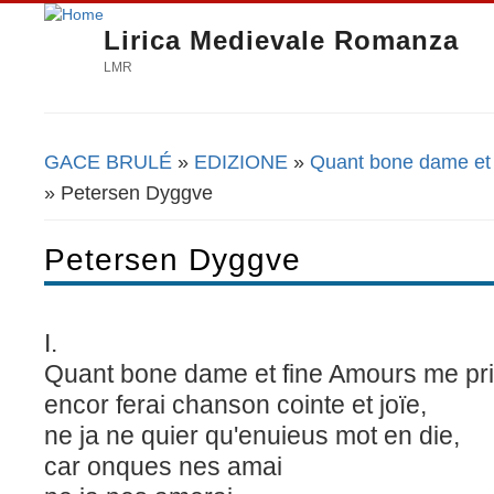
Lirica Medievale Romanza
LMR
GACE BRULÉ
»
EDIZIONE
»
Quant bone dame et 
Tu sei qui
» Petersen Dyggve
Petersen Dyggve
I.
Quant bone dame et fine Amours me pri
encor ferai chanson cointe et joïe,
ne ja ne quier qu'enuieus mot en die,
car onques nes amai