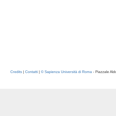
Credits
|
Contatti
|
© Sapienza Università di Roma
- Piazzale A