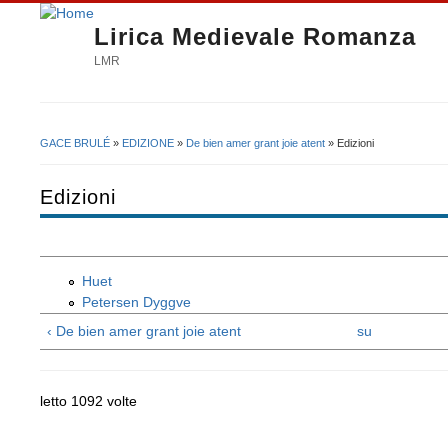
Lirica Medievale Romanza
LMR
GACE BRULÉ
»
EDIZIONE
»
De bien amer grant joie atent
» Edizioni
Tu sei qui
Edizioni
Huet
Petersen Dyggve
‹ De bien amer grant joie atent
su
letto 1092 volte