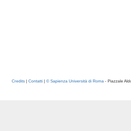
Credits
|
Contatti
|
© Sapienza Università di Roma
- Piazzale A