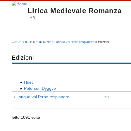
Lirica Medievale Romanza
LMR
GACE BRULÉ
»
EDIZIONE
»
Lanque voi l'erbe resplandre
» Edizioni
Tu sei qui
Edizioni
Huet
Petersen Dyggve
‹ Lanque voi l'erbe resplandre
su
letto 1091 volte