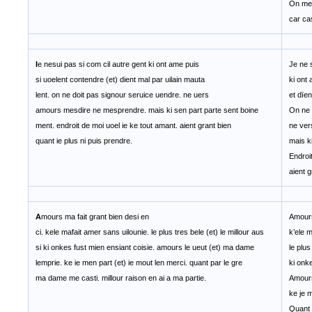
On me 
car ca
I
e nesui pas si com cil autre gent ki ont ame puis
Je ne s
si uoelent contendre (et) dient mal par uilain mauta
ki ont
lent. on ne doit pas signour seruice uendre. ne uers
et dïen
amours mesdire ne mesprendre. mais ki sen part parte sent boine
On ne 
ment. endroit de moi uoel ie ke tout amant. aient grant bien
ne ver
quant ie plus ni puis prendre.
mais k
Endroi
aient g
A
mours ma fait grant bien desi en
Amours 
ci. kele mafait amer sans uilounie. le plus tres bele (et) le millour aus
k’ele m
si ki onkes fust mien ensiant coisie. amours le ueut (et) ma dame
le plus
lemprie. ke ie men part (et) ie mout len merci. quant par le gre
ki onke
ma dame me casti. millour raison en ai a ma partie.
Amours
ke je m
Quant 