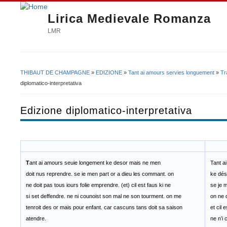
Lirica Medievale Romanza
LMR
THIBAUT DE CHAMPAGNE
»
EDIZIONE
»
Tant ai amours servies longuement
»
Tr
Tu sei qui
diplomatico-interpretativa
Edizione diplomatico-interpretativa
T
ant ai amours seuie longement ke desor mais ne men
Tant a
doit nus reprendre. se ie men part or a dieu les commant. on
ke dés
ne doit pas tous iours folie emprendre. (et) cil est faus ki ne
se je 
si set deffendre. ne ni counoist son mal ne son tourment. on me
on ne 
tenroit des or mais pour enfant. car cascuns tans doit sa saison
et cil 
atendre.
ne n’i