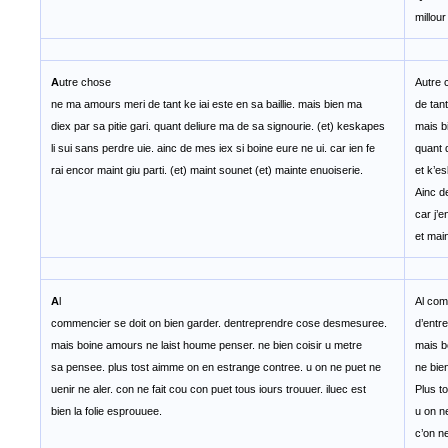
millour
A
utre chose
Autre 
ne ma amours meri de tant ke iai este en sa baillie. mais bien ma
de tant
diex par sa pitie gari. quant deliure ma de sa signourie. (et) keskapes
mais bi
li sui sans perdre uie. ainc de mes iex si boine eure ne ui. car ien fe
quant 
rai encor maint giu parti. (et) maint sounet (et) mainte enuoiserie.
et k’es
Ainc d
car j’e
et mai
A
l
Al com
commencier se doit on bien garder. dentreprendre cose desmesuree.
d’entr
mais boine amours ne laist houme penser. ne bien coisir u metre
mais b
sa pensee. plus tost aimme on en estrange contree. u on ne puet ne
ne bie
uenir ne aler. con ne fait cou con puet tous iours trouuer. iluec est
Plus t
bien la folie esprouuee.
u on ne
c’on ne