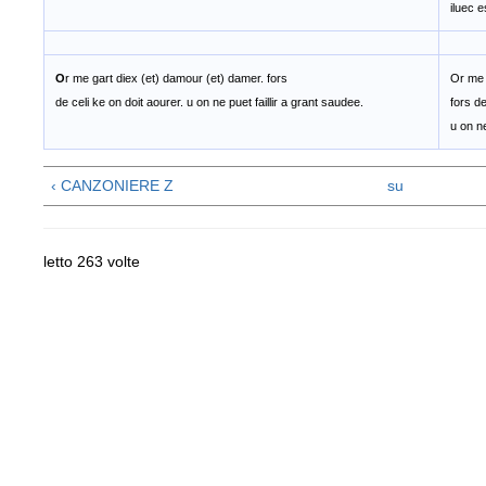
iluec e
O
r me gart diex (et) damour (et) damer. fors
Or me 
de celi ke on doit aourer. u on ne puet faillir a grant saudee.
fors de
u on ne
‹ CANZONIERE Z
su
letto 263 volte