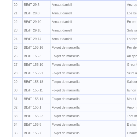
20
BEdT 29,3
Arnaut daniell
Anz qe
21
BEdT 29,8
Arnaut daniell
Los bra
22
BEdT 29,10
Arnaut daniell
En est
23
BEdT 29,18
Arnaut daniell
Sols su
24
BEdT 29,14
Arnaut daniell
Lo fer
25
BEdT 155,16
Folqet de marseilla
Per d
26
BEdT 155,3
Folqet de marseilla
Ab qan
27
BEdT 155,10
Folqet de marseilla
Greu f
28
BEdT 155,21
Folqet de marseilla
Si tot
29
BEdT 155,18
Folqet de marseilla
Sal co
30
BEdT 155,11
Folqet de marseilla
Ia non
31
BEdT 155,14
Folqet de marseilla
Mout i
32
BEdT 155,1
Folqet de marseilla
Amor m
33
BEdT 155,22
Folqet de marseilla
Tant m
34
BEdT 155,8
Folqet de marseilla
E cha
35
BEdT 155,7
Folqet de marseilla
Chanta