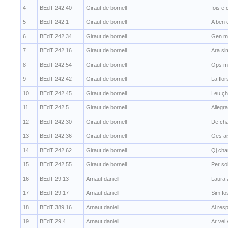
4
BEdT 242,40
Giraut de bornell
Iois e 
5
BEdT 242,1
Giraut de bornell
A ben 
6
BEdT 242,34
Giraut de bornell
Gen ma
7
BEdT 242,16
Giraut de bornell
Ara si
8
BEdT 242,54
Giraut de bornell
Ops ma
9
BEdT 242,42
Giraut de bornell
La flor
10
BEdT 242,45
Giraut de bornell
Leu çh
11
BEdT 242,5
Giraut de bornell
Allegr
12
BEdT 242,30
Giraut de bornell
De cha
13
BEdT 242,36
Giraut de bornell
Ges ais
14
BEdT 242,62
Giraut de bornell
Qj cha
15
BEdT 242,55
Giraut de bornell
Per sol
16
BEdT 29,13
Arnaut daniell
Laura 
17
BEdT 29,17
Arnaut daniell
Sim fos
18
BEdT 389,16
Arnaut daniell
Al resp
19
BEdT 29,4
Arnaut daniell
Ar vei