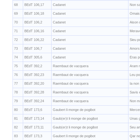
68
BEdT 106,17
Cadanet
Non sa
69
BEdT 106,18
Cadanet
Omais
70
BEdT 106,2
Cadanet
Aison 
71
BEdT 106,16
Cadanet
Merave
72
BEdT 106,22
Cadanet
Sieu p
73
BEdT 106,7
Cadanet
Amors 
74
BEdT 305,6
Cadanet
Eras p
75
BEdT 392,2
Raembaut de vacquera
Aram r
76
BEdT 392,23
Raembaut de vacquera
Leu po
77
BEdT 392,20
Raembaut de vacquera
Ia non
78
BEdT 392,28
Raembaut de vacquera
Savis e
79
BEdT 392,24
Raembaut de vacquera
Non ma
80
BEdT 173,6
Gaubert li monge de pogibot
Merce
81
BEdT 173,14
Gaub(er)t li monge de pogibot
Unas g
82
BEdT 173,11
Gaub(er)t li monge de pogibot
Seu an
83
BEdT 173,3
Gaubert li monge de pogibot
Qar no