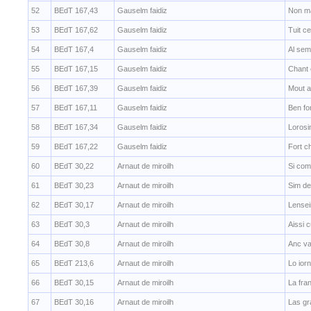
52
BEdT 167,43
Gauselm faidiz
Non ma
53
BEdT 167,62
Gauselm faidiz
Tuit c
54
BEdT 167,4
Gauselm faidiz
Al semb
55
BEdT 167,15
Gauselm faidiz
Chant 
56
BEdT 167,39
Gauselm faidiz
Mout a
57
BEdT 167,11
Gauselm faidiz
Ben fo
58
BEdT 167,34
Gauselm faidiz
Lorosi
59
BEdT 167,22
Gauselm faidiz
Fort c
60
BEdT 30,22
Arnaut de miroilh
Si com 
61
BEdT 30,23
Arnaut de miroilh
Sim de
62
BEdT 30,17
Arnaut de miroilh
Lensei
63
BEdT 30,3
Arnaut de miroilh
Aissi 
64
BEdT 30,8
Arnaut de miroilh
Anc va
65
BEdT 213,6
Arnaut de miroilh
Lo ior
66
BEdT 30,15
Arnaut de miroilh
La fra
67
BEdT 30,16
Arnaut de miroilh
Las gr