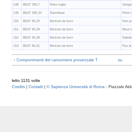
148
BEdT 356,7
Peire rogier
Seingn
149
BEdT 389,34
Raembaut
Peire r
150
BEdT 80,29
Bertram de born
Non pu
151
BEdT 80,28
Bertram de born
Mout m
152
BEdT 80,38
Bertram de born
Sabrils 
153
BEdT 80,31
Bertram de born
Pos al
‹ Componimenti del canzoniere provenzale T
su
letto 1131 volte
Credits
|
Contatti
|
© Sapienza Università di Roma
- Piazzale A