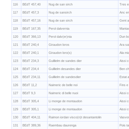
116
BEdT 457,40
Nug de san sirch
Tres e
117
BEdT 457,3
Nug de sansirch
Anc e
118
BEdT 457,16
Nug de san sirch
Gent a
119
BEdT 167,35
Perol dalvernia
Mantas
120
BEdT 366,13
Perol dalv(er)nia
Dun bo
121
BEdT 240,4
Giraudon loros
Ara sa
122
BEdT 240,1
Giraudon loro(s)
Ala mi
123
BEdT 234,3
Guillielm de sandes dier
Aissi c
124
BEdT 234,4
Guillielm desandes dier
Ben ch
125
BEdT 234,11
Guillielm de sandesdier
Estat 
126
BEdT 11,2
Naimeric de belle noi
Fins e 
127
BEdT 9,3
Naimeric di belle nuoi
Aissi c
128
BEdT 305,4
Li monge de montaudon
Aissi 
129
BEdT 305,1
Li monge de montaudon
Aissi 
130
BEdT 404,11
Raimon iordan visco(n)t desantantolin
Vasvos
131
BEdT 389,36
Raembau daurenga
Pois t