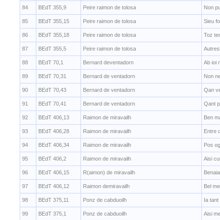
84
BEdT 355,9
Peire raimon de tolosa
Non pu
85
BEdT 355,15
Peire raimon de tolosa
Sieu f
86
BEdT 355,18
Peire raimon de tolosa
Toz te
87
BEdT 355,5
Peire raimon de tolosa
Autres
88
BEdT 70,1
Bernard deventadorn
Ab ioi
89
BEdT 70,31
Bernard de ventadorn
Non ne
90
BEdT 70,43
Bernard de ventadorn
Qan ve
91
BEdT 70,41
Bernard de ventadorn
Qant pe
92
BEdT 406,13
Raimon de miravailh
Ben ma
93
BEdT 406,28
Raimon de miravailh
Entre 
94
BEdT 406,34
Raimon de miravailh
Pos og
95
BEdT 406,2
Raimon de miravailh
Aisi c
96
BEdT 406,15
R(aimon) de miravailh
Benaia
97
BEdT 406,12
Raimon demiravailh
Bel me
98
BEdT 375,11
Ponz de cabduoilh
Ia tan
99
BEdT 375,1
Ponz de cabduoilh
Aisi m