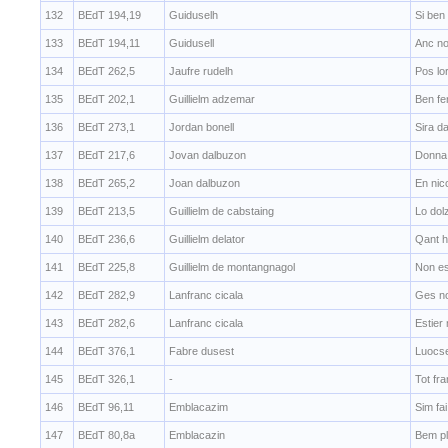
132
BEdT 194,19
Guiduselh
Si ben
133
BEdT 194,11
Guidusell
Anc no
134
BEdT 262,5
Jaufre rudelh
Pos lor
135
BEdT 202,1
Guillielm adzemar
Ben fe
136
BEdT 273,1
Jordan bonell
Sira d
137
BEdT 217,6
Jovan dalbuzon
Donna 
138
BEdT 265,2
Joan dalbuzon
En nic
139
BEdT 213,5
Guillielm de cabstaing
Lo dol
140
BEdT 236,6
Guillielm delator
Qant h
141
BEdT 225,8
Guillielm de montangnagol
Non es
142
BEdT 282,9
Lanfranc cicala
Ges no
143
BEdT 282,6
Lanfranc cicala
Estier 
144
BEdT 376,1
Fabre dusest
Luocse
145
BEdT 326,1
-
Tot fr
146
BEdT 96,11
Emblacazim
Sim fa
147
BEdT 80,8a
Emblacazin
Bem pl