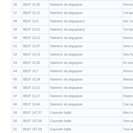
36
BEdT 10,40
Naimeric de pegugnan
Perraz
37
BEdT 10,15
Naimeric de pegugnan
Cel qu
38
BEdT 10,8
Naimeric de pegugna(n)
Anc ma
39
BEdT 10,52
Naimeric de pegugna(n)
Tot ho
40
BEdT 10,12
Naimeric de pegugnan
Autres
41
BEdT 10,47
Naimeric de pegugnan
Sens m
42
BEdT 10,14
Naimeric de pegugnan
Sieu f
43
BEdT 10,25
Naimeric de pegugnan
En amo
44
BEdT 10,7
Naimeric de pegugnan
Amors 
45
BEdT 10,34
Naimeric de pegugnan
Mantas
46
BEdT 10,21
Naimeric de pegugnan
Destre
47
BEdT 10,27
Naimeric de pegugnan
Engreu
48
BEdT 10,44
Naimeric de pegugnan
Can qe
49
BEdT 167,37
Gauselm faidiz
Mon co
50
BEdT 167,56
Gauselm faidiz
Som po
51
BEdT 167,59
Gauselm faidiz
Tant a