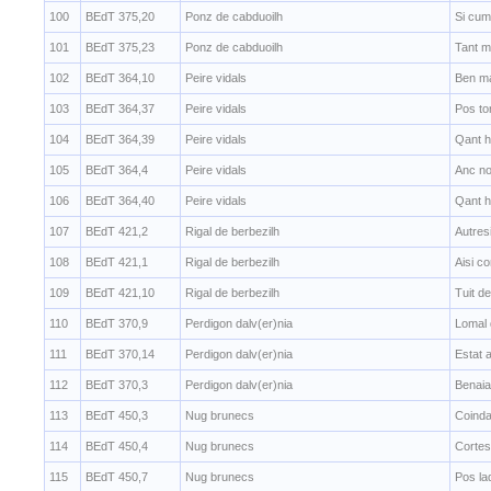
100
BEdT 375,20
Ponz de cabduoilh
Si cum
101
BEdT 375,23
Ponz de cabduoilh
Tant m
102
BEdT 364,10
Peire vidals
Ben ma
103
BEdT 364,37
Peire vidals
Pos to
104
BEdT 364,39
Peire vidals
Qant h
105
BEdT 364,4
Peire vidals
Anc no
106
BEdT 364,40
Peire vidals
Qant h
107
BEdT 421,2
Rigal de berbezilh
Autresi
108
BEdT 421,1
Rigal de berbezilh
Aisi co
109
BEdT 421,10
Rigal de berbezilh
Tuit d
110
BEdT 370,9
Perdigon dalv(er)nia
Lomal 
111
BEdT 370,14
Perdigon dalv(er)nia
Estat 
112
BEdT 370,3
Perdigon dalv(er)nia
Benaial
113
BEdT 450,3
Nug brunecs
Coinda
114
BEdT 450,4
Nug brunecs
Cortes
115
BEdT 450,7
Nug brunecs
Pos la