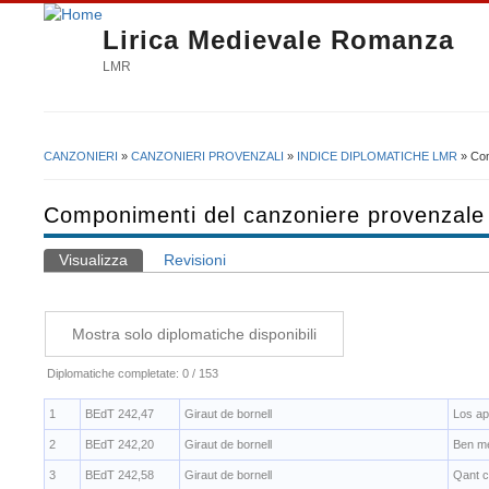
Lirica Medievale Romanza
LMR
CANZONIERI
»
CANZONIERI PROVENZALI
»
INDICE DIPLOMATICHE LMR
» Com
Tu sei qui
Componimenti del canzoniere provenzale
Visualizza
(scheda attiva)
Revisioni
Schede primarie
Diplomatiche completate: 0 / 153
1
BEdT 242,47
Giraut de bornell
Los ap
2
BEdT 242,20
Giraut de bornell
Ben me
3
BEdT 242,58
Giraut de bornell
Qant cr