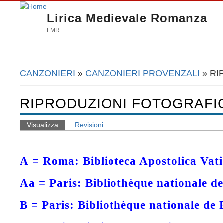
Lirica Medievale Romanza
LMR
CANZONIERI
»
CANZONIERI PROVENZALI
» RI
Tu sei qui
RIPRODUZIONI FOTOGRAFI
Visualizza
(scheda attiva)
Revisioni
Schede primarie
A =
Roma: Biblioteca Apostolica Vati
Aa =
Paris: Bibliothèque nationale d
B =
Paris: Bibliothèque nationale de 