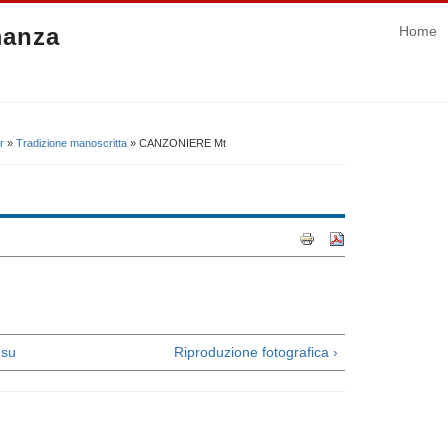
manza
Home
r
»
Tradizione manoscritta
» CANZONIERE Mt
su
Riproduzione fotografica ›