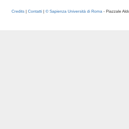
Credits
|
Contatti
|
© Sapienza Università di Roma
- Piazzale A