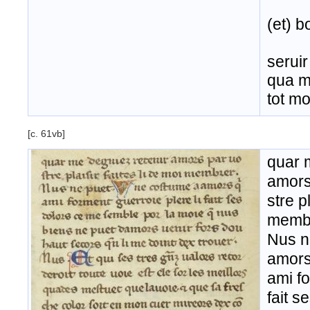
(et) 
seruir
qua m
tot m
[c. 61vb]
quar 
amors
stre p
membr
Nus n
amors
ami fo
fait s