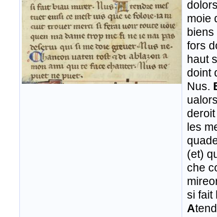
dolor
moie 
biens
fors 
haut 
doint 
Nus.
ualors
deroit
les me
quade
(et) q
che c
mireo
si fai
A
ten