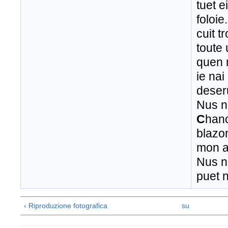
tuet e
foloie.
cuit t
toute 
quen 
ie nai
deseru
Nus n
C
hanc
blazo
mon am
Nus n
puet n
‹ Riproduzione fotografica
su