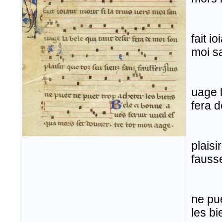
fait io
moi s
uage l
fera 
plaisi
fauss
ne pu
les bi