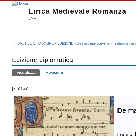
Lirica Medievale Romanza
LMR
THIBAUT DE CHAMPAGNE
»
EDIZIONE
»
De ma dame souvenir
»
Tradizione mano
Tu sei qui
Edizione diplomatica
Visualizza
(scheda attiva)
Revisioni
Schede primarie
[c. 61va]
D
e ma
mors 