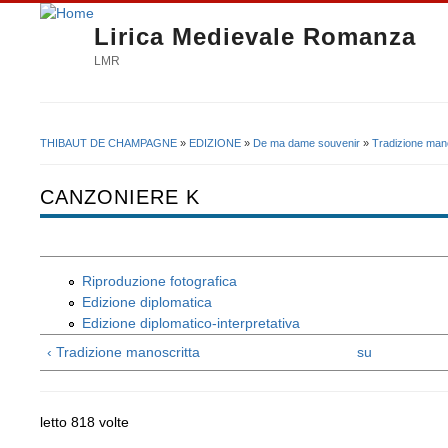
Lirica Medievale Romanza
LMR
THIBAUT DE CHAMPAGNE
»
EDIZIONE
»
De ma dame souvenir
»
Tradizione mano
Tu sei qui
CANZONIERE K
Riproduzione fotografica
Edizione diplomatica
Edizione diplomatico-interpretativa
‹ Tradizione manoscritta
su
letto 818 volte