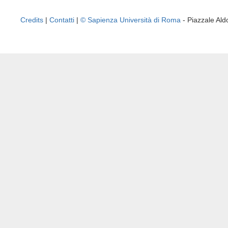
Credits
|
Contatti
|
© Sapienza Università di Roma
- Piazzale A