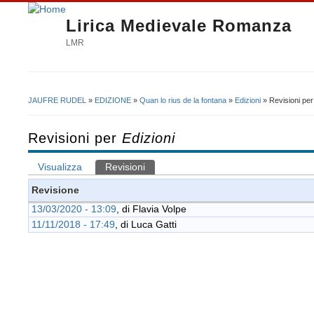
Lirica Medievale Romanza
LMR
JAUFRE RUDEL
»
EDIZIONE
»
Quan lo rius de la fontana
»
Edizioni
» Revisioni pe
Tu sei qui
Revisioni per
Edizioni
Visualizza
Revisioni
(scheda attiva)
Schede primarie
Revisione
13/03/2020 - 13:09
, di
Flavia Volpe
11/11/2018 - 17:49
, di
Luca Gatti