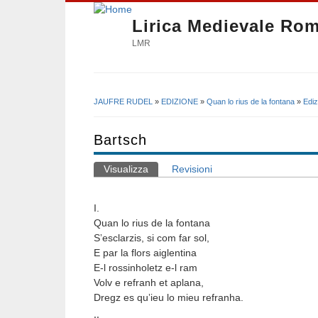
Lirica Medievale Ro
LMR
JAUFRE RUDEL
»
EDIZIONE
»
Quan lo rius de la fontana
»
Ediz
Tu sei qui
Bartsch
Visualizza
(scheda attiva)
Revisioni
Schede primarie
I.
Quan lo rius de la fontana
S
esclarzis, si com far sol,
’
E par la flors aiglentina
E-l rossinholetz e-l ram
Volv e refranh et aplana,
Dregz es qu
ieu lo mieu refranha.
’