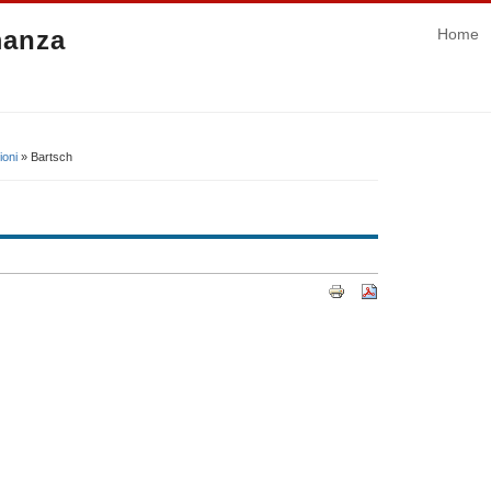
manza
Home
ioni
» Bartsch