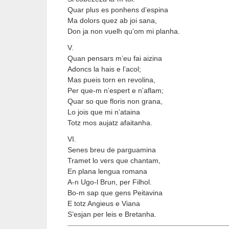
Quar plus es ponhens d
espina
’
Ma dolors quez ab joi sana,
Don ja non vuelh qu
om mi planha.
’
V.
Quan pensars m
eu fai aizina
’
Adoncs la hais e l
acol;
’
Mas pueis torn en revolina,
Per que-m n
espert e n
aflam;
’
’
Quar so que floris non grana,
Lo jois que mi n
ataina
’
Totz mos aujatz afaitanha.
VI.
Senes breu de parguamina
Tramet lo vers que chantam,
En plana lengua romana
A-n Ugo-l Brun, per Filhol.
Bo-m sap que gens Peitavina
E totz Angieus e Viana
S’esjan per leis e Bretanha.