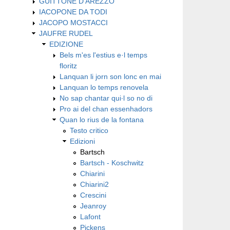
GUITTONE D'AREZZO
IACOPONE DA TODI
JACOPO MOSTACCI
JAUFRE RUDEL
EDIZIONE
Bels m'es l'estius e·l temps
floritz
Lanquan li jorn son lonc en mai
Lanquan lo temps renovela
No sap chantar qui∙l so no di
Pro ai del chan essenhadors
Quan lo rius de la fontana
Testo critico
Edizioni
Bartsch
Bartsch - Koschwitz
Chiarini
Chiarini2
Crescini
Jeanroy
Lafont
Pickens