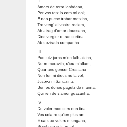
II.
Amors de terra lonhdana,
Per vos totz lo cors mi dol;
E non puesc trobar metzina,
Tro veng
al vostre reclam,
’
Ab atrag d
amor doussana,
’
Dins vergier o tras cortina
Ab dezirada companha.
III.
Pos totz jorns m
en falh aizina,
’
No-m meravilh, s
ieu m
aflam;
’
’
Quar anc genser Crestiana
Non fon ni dieus no la vol,
Juzeva ni Sarrazina;
Ben es dones pagutz de manna,
Qui ren de s
amor guazanha.
’
IV.
De voler mos cors non fina
Ves cela re qu
ien plus am,
’
E sai que volers m
engana,
’
Si cobezeza la-m tol.