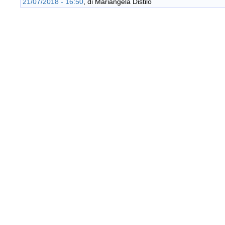
21/07/2018 - 16:50
, di
Mariangela Distilo