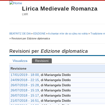
Lirica Medievale Romanza
LMR
BEATRITZ DE DIA
»
EDIZIONE
»
A chantar m’er de so q’ieu no volria
»
Tradizione m
Tu sei qui
» Revisioni per
Edizione diplomatica
Revisioni per
Edizione diplomatica
Visualizza
Revisioni
(scheda attiva)
Schede primarie
Revisione
17/01/2019 - 18:00
, di
Mariangela Distilo
24/09/2018 - 22:15
, di
Mariangela Distilo
26/07/2018 - 15:28
, di
Mariangela Distilo
26/07/2018 - 15:19
, di
Mariangela Distilo
26/07/2018 - 15:17
, di
Mariangela Distilo
21/07/2018 - 16:51
, di
Mariangela Distilo