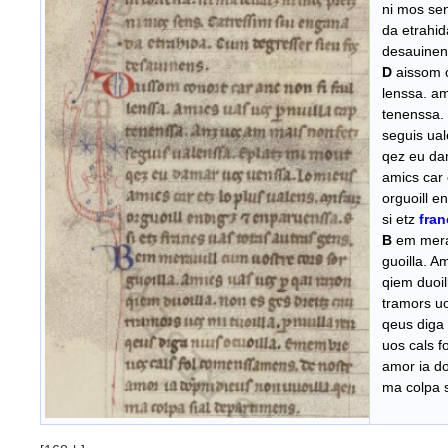
ni mos sen
da etrahid
desauinen
D
aissom c
lenssa. ami
tenenssa. 
seguis ual
qez eu dam
amics car e
orguoill en
si etz
fran
B
em merau
guoilla. Am
qiem duoill
tramors uos 
qeus diga 
uos cals f
amor ia do
ma colpa s