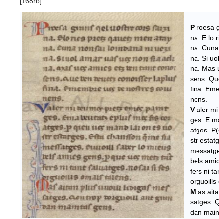
[168rb]
P
roesa g
na. E lo r
na. Cuna 
na. Si uol
na. Mas u
sens. Que
fina. Eme
nens.
V
aler mi
ges. E ma 
atges. P(e
str estatg
messatges
bels amics
fers ni ta
orguoills 
M
as aita
satges. Qe
dan maint