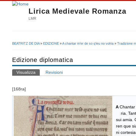
Lirica Medievale Romanza
LMR
BEATRITZ DE DIA
»
EDIZIONE
»
A chantar m’er de so q’ieu no volria
»
Tradizione m
Tu sei qui
Edizione diplomatica
Visualizza
(scheda attiva)
Revisioni
Schede primarie
[168ra]
A
Chantar 
ria. Tant 
sui amia. C
ren que sia
ni cortesia