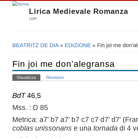
Lirica Medievale Romanza
LMR
BEATRITZ DE DIA
»
EDIZIONE
» Fin joi me don’a
Tu sei qui
Fin joi me don’alegransa
Visualizza
(scheda attiva)
Revisioni
Schede primarie
BdT
46,5
Mss. : D 85
Metrica: a7' b7 a7' b7 c7 c7 d7' d7' (Fr
coblas unissonans
e una
tornada
di 4 v