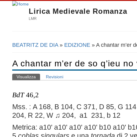
Lirica Medievale Romanza
LMR
BEATRITZ DE DIA
»
EDIZIONE
» A chantar m’er de
Tu sei qui
A chantar m’er de so q’ieu no 
Visualizza
(scheda attiva)
Revisioni
Schede primarie
BdT
46,2
Mss. : A 168, B 104, C 371, D 85, G 114,
204, R 22, W ♫ 204, a1 231, b 12
Metrica: a10' a10' a10' a10' b10 a10' b
5
coblas singulars
e una
tornada
di 2 ve