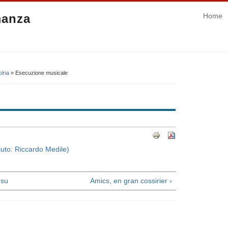
manza
Home
lria
» Esecuzione musicale
liuto: Riccardo Medile)
su
Amics, en gran cossirier ›