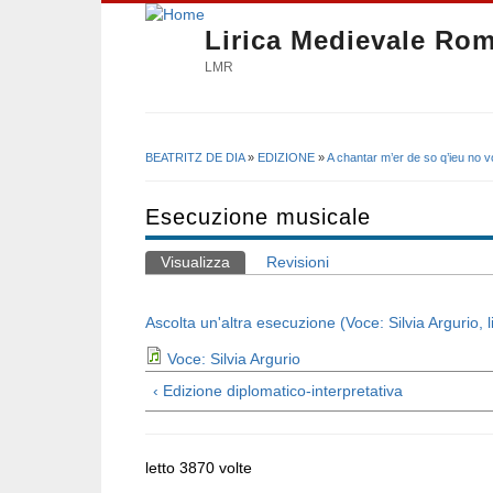
Lirica Medievale Ro
LMR
BEATRITZ DE DIA
»
EDIZIONE
»
A chantar m’er de so q’ieu no vo
Tu sei qui
Esecuzione musicale
Visualizza
(scheda attiva)
Revisioni
Schede primarie
Ascolta un'altra esecuzione (Voce: Silvia Argurio, 
Voce: Silvia Argurio
‹ Edizione diplomatico-interpretativa
letto 3870 volte