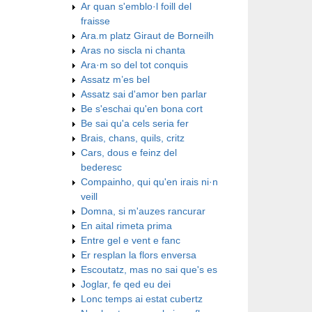
Ar quan s'emblo·l foill del
fraisse
Ara.m platz Giraut de Borneilh
Aras no siscla ni chanta
Ara·m so del tot conquis
Assatz m’es bel
Assatz sai d'amor ben parlar
Be s'eschai qu'en bona cort
Be sai qu'a cels seria fer
Brais, chans, quils, critz
Cars, dous e feinz del
bederesc
Compainho, qui qu'en irais ni·n
veill
Domna, si m'auzes rancurar
En aital rimeta prima
Entre gel e vent e fanc
Er resplan la flors enversa
Escoutatz, mas no sai que's es
Joglar, fe qed eu dei
Lonc temps ai estat cubertz