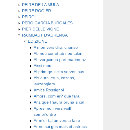
PEIRE DE LA MULA
PEIRE ROGIER
PEIROL
PERO GARCIA BURGALES
PIER DELLE VIGNE
RAIMBAUT D'AURENGA
EDIZIONE
A mon vers dirai chanso
Ab nou cor et ab nou talen
Ab vergoinha part marimenz
Aissi mou
Al prim qe·il cim sorzen sus
Als durs, crus, cozens,
lauzengiers
Amics Rossignol
Amors, com er? que farai
Anz que l’haura bruna·s cal
Apres mon vers voill
sempr'ordre
Ar m'er tal un vers a faire
Ar no sui ges mals et astrucs