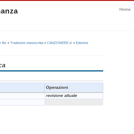
manza
Home
 flor
»
Tradizione manoscritta
»
CANZONIERE a¹
»
Edizione
ca
Operazioni
revisione attuale