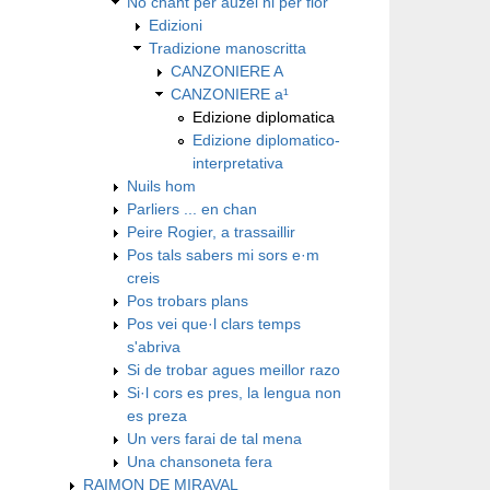
No chant per auzel ni per flor
Edizioni
Tradizione manoscritta
CANZONIERE A
CANZONIERE a¹
Edizione diplomatica
Edizione diplomatico-
interpretativa
Nuils hom
Parliers ... en chan
Peire Rogier, a trassaillir
Pos tals sabers mi sors e·m
creis
Pos trobars plans
Pos vei que·l clars temps
s'abriva
Si de trobar agues meillor razo
Si·l cors es pres, la lengua non
es preza
Un vers farai de tal mena
Una chansoneta fera
RAIMON DE MIRAVAL