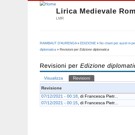
Lirica Medievale Ro
LMR
RAIMBAUT D'AURENGA
»
EDIZIONE
»
No chant per auzel ni per
Tu sei qui
diplomatica
» Revisioni per
Edizione diplomatica
Revisioni per
Edizione diplomati
Visualizza
Revisioni
(scheda attiva)
Schede primarie
Revisione
07/12/2021 - 00:18
, di
Francesca Pietr...
07/12/2021 - 00:15
, di
Francesca Pietr...