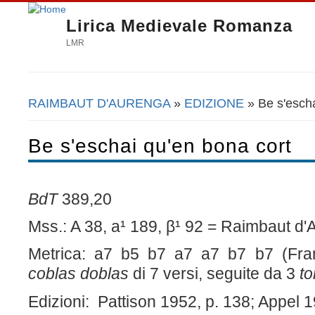
Lirica Medievale Romanza
LMR
RAIMBAUT D'AURENGA
»
EDIZIONE
» Be s'escha
Tu sei qui
Be s'eschai qu'en bona cort
BdT
389,20
Mss.: A 38, a¹ 189, β¹ 92 = Raimbaut d'
Metrica: a7 b5 b7 a7 a7 b7 b7 (Fra
coblas doblas
di 7 versi, seguite da 3
t
Edizioni: Pattison 1952, p. 138; Appel 1