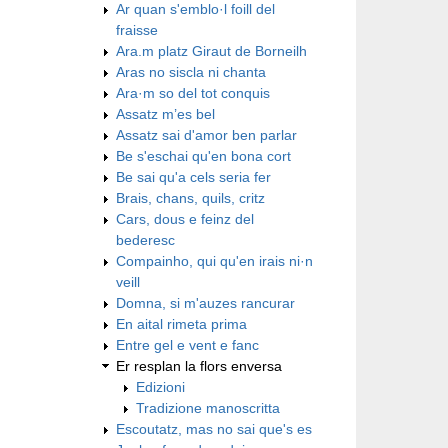
Ar quan s'emblo·l foill del
fraisse
Ara.m platz Giraut de Borneilh
Aras no siscla ni chanta
Ara·m so del tot conquis
Assatz m’es bel
Assatz sai d'amor ben parlar
Be s'eschai qu'en bona cort
Be sai qu'a cels seria fer
Brais, chans, quils, critz
Cars, dous e feinz del
bederesc
Compainho, qui qu'en irais ni·n
veill
Domna, si m'auzes rancurar
En aital rimeta prima
Entre gel e vent e fanc
Er resplan la flors enversa
Edizioni
Tradizione manoscritta
Escoutatz, mas no sai que's es