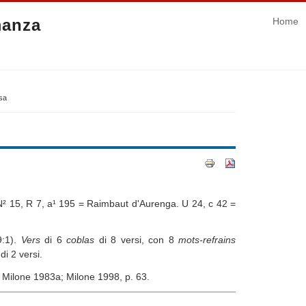
manza
Home
rsa
N² 15, R 7, a¹ 195 = Raimbaut d'Aurenga. U 24, c 42 =
9:1).
Vers
di 6
coblas
di 8 versi, con 8
mots-refrains
di 2 versi.
; Milone 1983a; Milone 1998, p. 63.