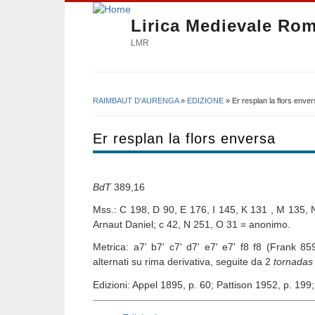
Lirica Medievale Ro
LMR
RAIMBAUT D'AURENGA
»
EDIZIONE
» Er resplan la flors enve
Tu sei qui
Er resplan la flors enversa
BdT
389,16
Mss.: C 198, D 90, E 176, I 145, K 131 , M 135, 
Arnaut Daniel; c 42, N 251, O 31 = anonimo.
Metrica: a7' b7' c7' d7' e7' e7' f8 f8 (Frank 85
alternati su rima derivativa, seguite da 2
tornadas
Edizioni: Appel 1895, p. 60; Pattison 1952, p. 199