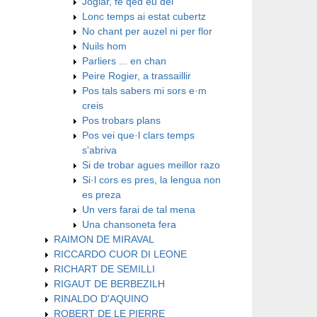
Joglar, fe qed eu dei
Lonc temps ai estat cubertz
No chant per auzel ni per flor
Nuils hom
Parliers ... en chan
Peire Rogier, a trassaillir
Pos tals sabers mi sors e·m
creis
Pos trobars plans
Pos vei que·l clars temps
s'abriva
Si de trobar agues meillor razo
Si·l cors es pres, la lengua non
es preza
Un vers farai de tal mena
Una chansoneta fera
RAIMON DE MIRAVAL
RICCARDO CUOR DI LEONE
RICHART DE SEMILLI
RIGAUT DE BERBEZILH
RINALDO D'AQUINO
ROBERT DE LE PIERRE