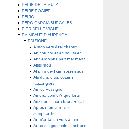
PEIRE DE LA MULA
PEIRE ROGIER
PEIROL
PERO GARCIA BURGALES
PIER DELLE VIGNE
RAIMBAUT D'AURENGA
EDIZIONE
A mon vers dirai chanso
Ab nou cor et ab nou talen
Ab vergoinha part marimenz
Aissi mou
Al prim qe·il cim sorzen sus
Als durs, crus, cozens,
lauzengiers
Amics Rossignol
Amors, com er? que farai
Anz que l’haura bruna·s cal
Apres mon vers voill
sempr'ordre
Ar m'er tal un vers a faire
Ar no sui ges mals et astrucs