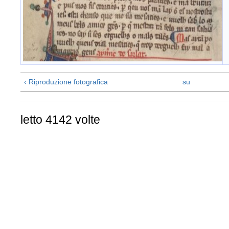
I
m
i
u
‹ Riproduzione fotografica
su
letto 4142 volte