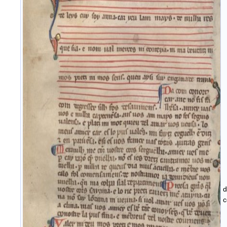
q
m
c
u
u
m
(
p
m
c
u
u
n
a
d
c
e