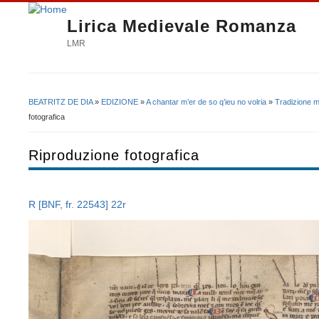
Lirica Medievale Romanza
LMR
BEATRITZ DE DIA
»
EDIZIONE
»
A chantar m’er de so q’ieu no volria
»
Tradizione m
Tu sei qui
fotografica
Riproduzione fotografica
R
[BNF, fr. 22543] 22r