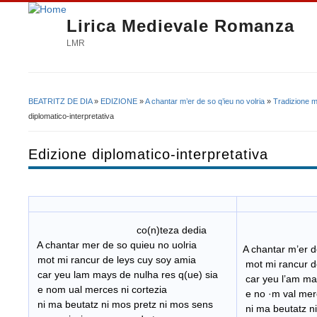
Lirica Medievale Romanza
LMR
BEATRITZ DE DIA
»
EDIZIONE
»
A chantar m’er de so q’ieu no volria
»
Tradizione m
Tu sei qui
diplomatico-interpretativa
Edizione diplomatico-interpretativa
co(n)teza dedia
co(n)t
A chantar mer de so quieu no uolria
A chantar m’er d
mot mi rancur de leys cuy soy amia
mot mi rancur d
car yeu lam mays de nulha res q(ue) sia
car yeu l’am may
e nom ual merces ni cortezia
e no ·m val merc
ni ma beutatz ni mos pretz ni mos sens
ni ma beutatz ni