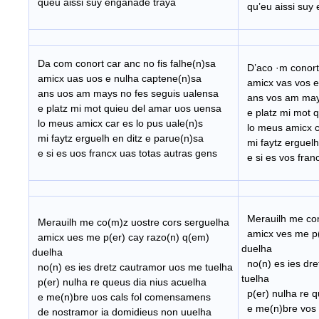
queu aissi suy enganade traya
qu’eu aissi suy 
I
Da co
m conort car anc no fis falhe(n)sa
D’aco ·m conort 
amicx uas uos e nulha captene(n)sa
amicx vas vos e
ans uos am mays no fes seguis ualensa
ans vos am mays
e platz mi mot quieu del amar uos uensa
e platz mi mot q
lo meus amicx car es lo pus uale(n)s
lo meus amicx ca
mi faytz erguelh en ditz e parue(n)sa
mi faytz erguelh
e si es uos francx uas totas autras gens
e si es vos fran
II
Merauilh me com
Merauilh
me co(m)z uostre cors serguelha
amicx ves me p(e
amicx ues me p(er) cay razo(n) q(em)
duelha
duelha
no(n) es ies dre
no(n) es ies dretz cautramor uos me tuelha
tuelha
p(er) nulha re queus dia nius acuelha
p(er) nulha re q
e me(n)bre uos cals fol comensamens
e me(n)bre vos 
de nostramor ia domidieus non uuelha