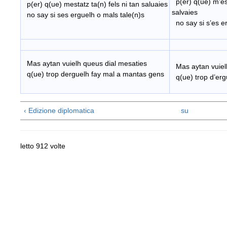
p(er) q(ue) m’est
p(er) q(ue) mestatz ta(n) fels ni tan saluaies
salvaies
no say si ses erguelh o mals tale(n)s
no say si s’es er
V
Mas
aytan vuielh queus dial mesaties
Mas aytan vuiel
q(ue) trop derguelh fay mal a mantas gens
q(ue) trop d’erg
‹ Edizione diplomatica
su
letto 912 volte