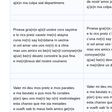
de nostr’amor j
q(e)n ma colpa sial departimens
q’(e)n ma colpa 
I
Proesa gra(n)s q’
Proesa
gra(n)s q(e)l uostre cors sayzina
e lo rics pretz c
e lo rics pretz cavetz me(n) atayna
c’una no(n) say 
cuna no(n) say lo(n)dana ni uezina
si vol amar ves v
si uol amar ues uos no(n) si a clina
mas vos amicx es
mas uos amicx es be(n) ta(n)t conoyse(n)tz
conoyse(n)tz
q(ue) be(n) deuetz conostre la pus fina
q(ue) be(n) deve
e me(n)breus del nostre couinens
e me(n)bre us d
Valer mi deu mo
Valer
mi deu mos pretz e mos paraties
e ma beutatz e p
e ma beutatz e pus mos fis coraties
p(er) q’eu vos ma
p(er) qeu uos ma(n) lay o(n) vostrostagies
esta chanso que
esta chanso que me sia mesaties
e vuelh sab’ lo 
e uuelh sab lo meus bels amicx ge(n)s