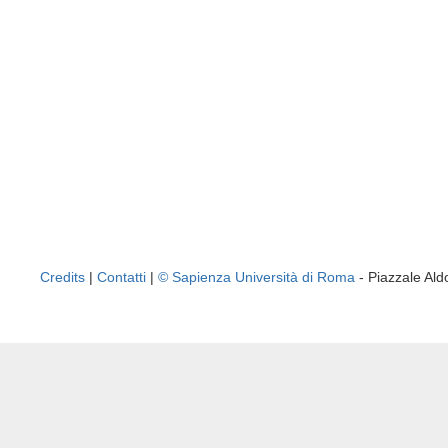
Credits
|
Contatti
|
© Sapienza Università di Roma
- Piazzale A