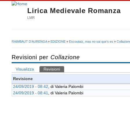
Lirica Medievale Romanza
LMR
RAIMBAUT D'AURENGA
»
EDIZIONE
»
Escoutatz, mas no sai que's es
»
Collazion
Tu sei qui
Revisioni per
Collazione
Visualizza
Revisioni
(scheda attiva)
Schede primarie
Revisione
24/09/2019 - 08:42
, di
Valeria Palombi
24/09/2019 - 08:41
, di
Valeria Palombi