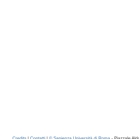
Credits
|
Contatti
|
© Sapienza Università di Roma
- Piazzale A