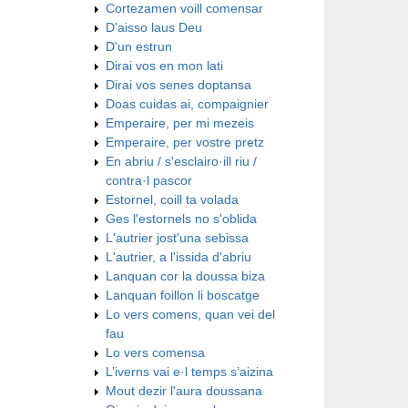
Cortezamen voill comensar
D'aisso laus Deu
D'un estrun
Dirai vos en mon lati
Dirai vos senes doptansa
Doas cuidas ai, compaignier
Emperaire, per mi mezeis
Emperaire, per vostre pretz
En abriu / s'esclairo·ill riu /
contra·l pascor
Estornel, coill ta volada
Ges l'estornels no s'oblida
L'autrier jost'una sebissa
L'autrier, a l'issida d'abriu
Lanquan cor la doussa biza
Lanquan foillon li boscatge
Lo vers comens, quan vei del
fau
Lo vers comensa
L’iverns vai e·l temps s’aizina
Mout dezir l'aura doussana