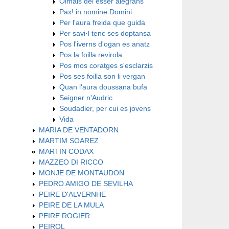
Oimais dei esser alegrans
Pax! in nomine Domini
Per l'aura freida que guida
Per savi·l tenc ses doptansa
Pos l'iverns d'ogan es anatz
Pos la foilla revirola
Pos mos coratges s'esclarzis
Pos ses foilla son li vergan
Quan l'aura doussana bufa
Seigner n'Audric
Soudadier, per cui es jovens
Vida
MARIA DE VENTADORN
MARTIM SOAREZ
MARTIN CODAX
MAZZEO DI RICCO
MONJE DE MONTAUDON
PEDRO AMIGO DE SEVILHA
PEIRE D'ALVERNHE
PEIRE DE LA MULA
PEIRE ROGIER
PEIROL