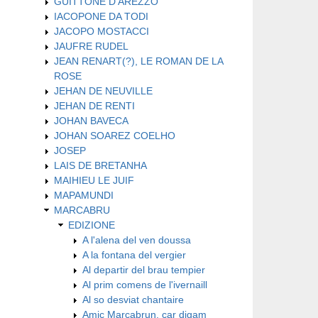
GUITTONE D'AREZZO
IACOPONE DA TODI
JACOPO MOSTACCI
JAUFRE RUDEL
JEAN RENART(?), LE ROMAN DE LA
ROSE
JEHAN DE NEUVILLE
JEHAN DE RENTI
JOHAN BAVECA
JOHAN SOAREZ COELHO
JOSEP
LAIS DE BRETANHA
MAIHIEU LE JUIF
MAPAMUNDI
MARCABRU
EDIZIONE
A l'alena del ven doussa
A la fontana del vergier
Al departir del brau tempier
Al prim comens de l'ivernaill
Al so desviat chantaire
Amic Marcabrun, car digam