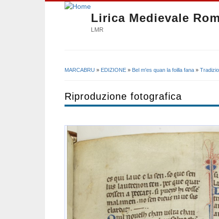
Lirica Medievale Ro
LMR
MARCABRU
»
EDIZIONE
»
Bel m'es quan la foilla fana
»
Tradizi
Tu sei qui
Riproduzione fotografica