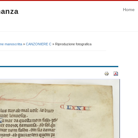
manza
Home
one manoscritta
»
CANZONIERE C
» Riproduzione fotografica