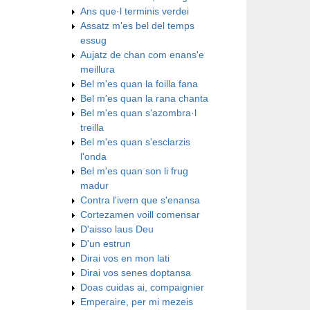
Ans que·l terminis verdei
Assatz m'es bel del temps
essug
Aujatz de chan com enans'e
meillura
Bel m'es quan la foilla fana
Bel m'es quan la rana chanta
Bel m'es quan s'azombra·l
treilla
Bel m'es quan s'esclarzis
l'onda
Bel m'es quan son li frug
madur
Contra l'ivern que s'enansa
Cortezamen voill comensar
D'aisso laus Deu
D'un estrun
Dirai vos en mon lati
Dirai vos senes doptansa
Doas cuidas ai, compaignier
Emperaire, per mi mezeis