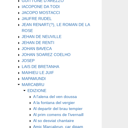
GUITTONE D'AREZZO
IACOPONE DA TODI
JACOPO MOSTACCI
JAUFRE RUDEL
JEAN RENART(?), LE ROMAN DE LA
ROSE
JEHAN DE NEUVILLE
JEHAN DE RENTI
JOHAN BAVECA
JOHAN SOAREZ COELHO
JOSEP
LAIS DE BRETANHA
MAIHIEU LE JUIF
MAPAMUNDI
MARCABRU
EDIZIONE
A l'alena del ven doussa
A la fontana del vergier
Al departir del brau tempier
Al prim comens de l'ivernaill
Al so desviat chantaire
Amic Marcabrun, car digam