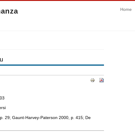
manza
Home
au
303
ersi
p. 29; Gaunt-Harvey-Paterson 2000, p. 415; De