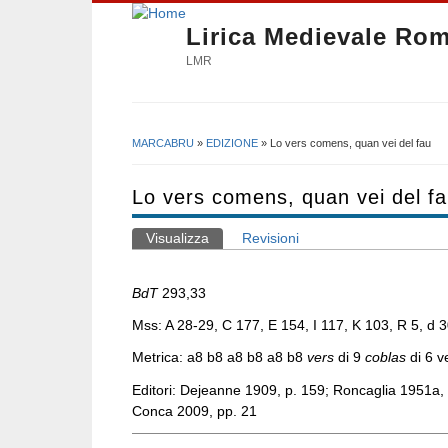
Lirica Medievale Ro
LMR
MARCABRU
»
EDIZIONE
» Lo vers comens, quan vei del fau
Tu sei qui
Lo vers comens, quan vei del f
Visualizza
(scheda attiva)
Revisioni
Schede primarie
BdT
293,33
Mss: A 28-29, C 177, E 154, I 117, K 103, R 5, d 
Metrica:
a8 b8 a8 b8 a8 b8
vers
di 9
coblas
di 6 v
Editori:
Dejeanne 1909, p. 159; Roncaglia 1951a, 
Conca 2009, pp. 21