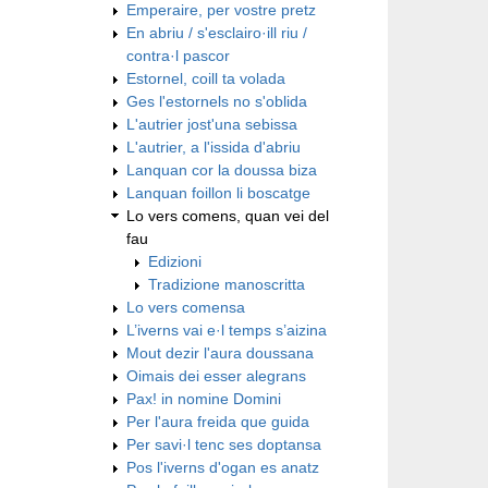
Emperaire, per vostre pretz
En abriu / s'esclairo·ill riu /
contra·l pascor
Estornel, coill ta volada
Ges l'estornels no s'oblida
L'autrier jost'una sebissa
L'autrier, a l'issida d'abriu
Lanquan cor la doussa biza
Lanquan foillon li boscatge
Lo vers comens, quan vei del
fau
Edizioni
Tradizione manoscritta
Lo vers comensa
L’iverns vai e·l temps s’aizina
Mout dezir l'aura doussana
Oimais dei esser alegrans
Pax! in nomine Domini
Per l'aura freida que guida
Per savi·l tenc ses doptansa
Pos l'iverns d'ogan es anatz