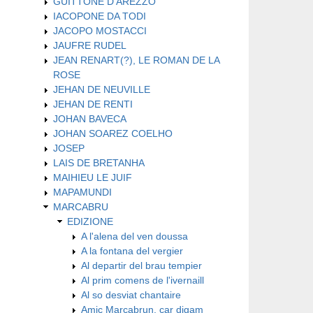
GUITTONE D'AREZZO
IACOPONE DA TODI
JACOPO MOSTACCI
JAUFRE RUDEL
JEAN RENART(?), LE ROMAN DE LA
ROSE
JEHAN DE NEUVILLE
JEHAN DE RENTI
JOHAN BAVECA
JOHAN SOAREZ COELHO
JOSEP
LAIS DE BRETANHA
MAIHIEU LE JUIF
MAPAMUNDI
MARCABRU
EDIZIONE
A l'alena del ven doussa
A la fontana del vergier
Al departir del brau tempier
Al prim comens de l'ivernaill
Al so desviat chantaire
Amic Marcabrun, car digam