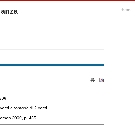
manza
Home
 306
 versi e
tornada
di 2 versi
terson 2000, p. 455