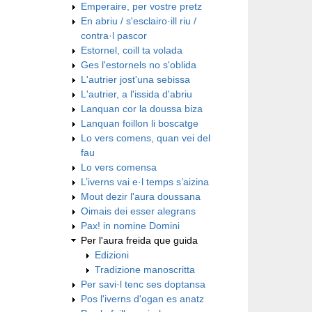
Emperaire, per vostre pretz
En abriu / s'esclairo·ill riu /
contra·l pascor
Estornel, coill ta volada
Ges l'estornels no s'oblida
L'autrier jost'una sebissa
L'autrier, a l'issida d'abriu
Lanquan cor la doussa biza
Lanquan foillon li boscatge
Lo vers comens, quan vei del
fau
Lo vers comensa
L’iverns vai e·l temps s’aizina
Mout dezir l'aura doussana
Oimais dei esser alegrans
Pax! in nomine Domini
Per l'aura freida que guida
Edizioni
Tradizione manoscritta
Per savi·l tenc ses doptansa
Pos l'iverns d'ogan es anatz