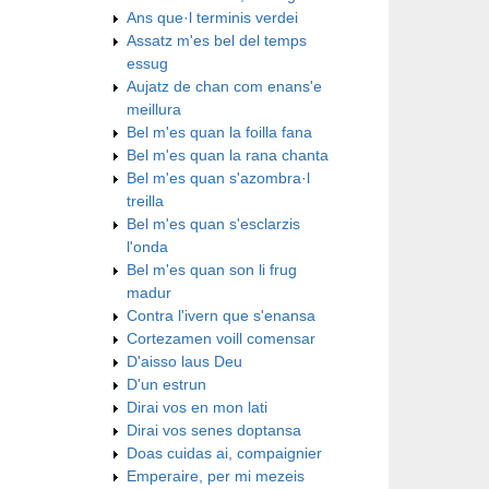
Ans que·l terminis verdei
Assatz m'es bel del temps
essug
Aujatz de chan com enans'e
meillura
Bel m'es quan la foilla fana
Bel m'es quan la rana chanta
Bel m'es quan s'azombra·l
treilla
Bel m'es quan s'esclarzis
l'onda
Bel m'es quan son li frug
madur
Contra l'ivern que s'enansa
Cortezamen voill comensar
D'aisso laus Deu
D'un estrun
Dirai vos en mon lati
Dirai vos senes doptansa
Doas cuidas ai, compaignier
Emperaire, per mi mezeis