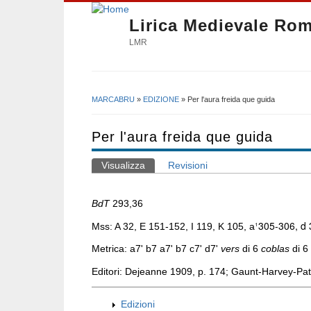
Lirica Medievale Ro
LMR
MARCABRU
»
EDIZIONE
» Per l'aura freida que guida
Tu sei qui
Per l'aura freida que guida
Visualizza
(scheda attiva)
Revisioni
Schede primarie
BdT
293,36
¹
305-306, d
Mss: A 32, E 151-152, I 119, K 105, a
Metrica: a7' b7 a7' b7 c7' d7'
vers
di 6
coblas
di 6
Editori: Dejeanne 1909, p. 174; Gaunt-Harvey-Pa
Edizioni