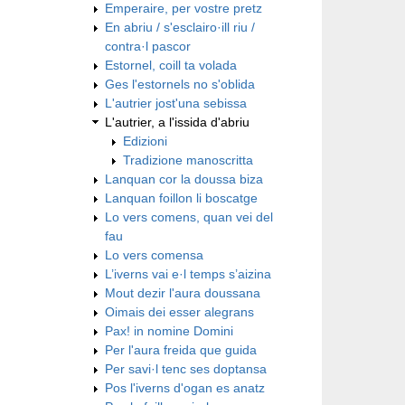
Emperaire, per vostre pretz
En abriu / s'esclairo·ill riu /
contra·l pascor
Estornel, coill ta volada
Ges l'estornels no s'oblida
L'autrier jost'una sebissa
L'autrier, a l'issida d'abriu
Edizioni
Tradizione manoscritta
Lanquan cor la doussa biza
Lanquan foillon li boscatge
Lo vers comens, quan vei del
fau
Lo vers comensa
L’iverns vai e·l temps s’aizina
Mout dezir l'aura doussana
Oimais dei esser alegrans
Pax! in nomine Domini
Per l'aura freida que guida
Per savi·l tenc ses doptansa
Pos l'iverns d'ogan es anatz