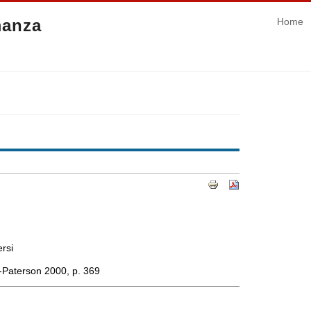
manza
Home
ersi
-Paterson 2000, p. 369