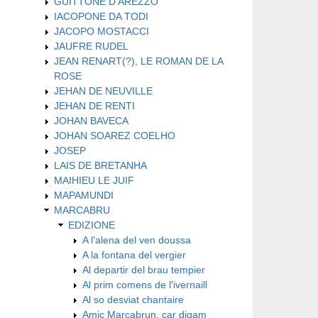
GUITTONE D'AREZZO
IACOPONE DA TODI
JACOPO MOSTACCI
JAUFRE RUDEL
JEAN RENART(?), LE ROMAN DE LA
ROSE
JEHAN DE NEUVILLE
JEHAN DE RENTI
JOHAN BAVECA
JOHAN SOAREZ COELHO
JOSEP
LAIS DE BRETANHA
MAIHIEU LE JUIF
MAPAMUNDI
MARCABRU
EDIZIONE
A l'alena del ven doussa
A la fontana del vergier
Al departir del brau tempier
Al prim comens de l'ivernaill
Al so desviat chantaire
Amic Marcabrun, car digam