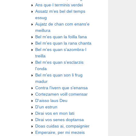
Ans que·l terminis verdei
Assatz m'es bel del temps
essug
Aujatz de chan com enans'e
meillura
Bel m'es quan la foilla fana
Bel m'es quan la rana chanta
Bel m'es quan s'azombra·l
treilla
Bel m'es quan s'esclarzis
l'onda
Bel m'es quan son li frug
madur
Contra l'ivern que s'enansa
Cortezamen voill comensar
D'aisso laus Deu
D'un estrun
Dirai vos en mon lati
Dirai vos senes doptansa
Doas cuidas ai, compaignier
Emperaire, per mi mezeis