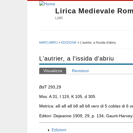
Lirica Medievale Ro
LMR
MARCABRU
»
EDIZIONE
» L'autrier, a l'issida d'abriu
Tu sei qui
L'autrier, a l'issida d'abriu
Visualizza
(scheda attiva)
Revisioni
Schede primarie
BdT
293,29
Mss: A 31, I 119, K 105, d 305
Metrica: a8 a8 a8 b8 a8 b8
vers
di 5
coblas
di 6 v
Editori:
Dejeanne 1909, 29, p. 134; Gaunt-Harvey
Edizioni