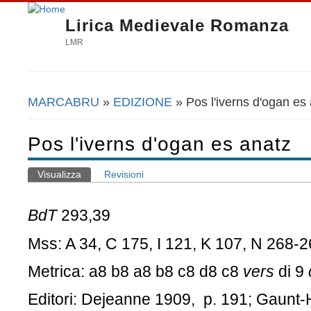
Lirica Medievale Romanza
LMR
MARCABRU
»
EDIZIONE
» Pos l'iverns d'ogan es
Tu sei qui
Pos l'iverns d'ogan es anatz
Visualizza
(scheda attiva)
Revisioni
Schede primarie
BdT
293,39
Mss: A 34, C 175, I 121, K 107, N 268-2
Metrica:
a8 b8 a8 b8 c8 d8 c8
vers
di 9
Editori: D
ejeanne 1909, p. 191; Gaunt-